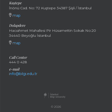
Kuştepe
İnönü Cad. No: 72 Kuştepe 34387 Şişli / İstanbul
map
Dolapdere
Hacıahmet Mahallesi Pir Hüsamettin Sokak No:20
34440 Beyoğlu İstanbul
map
Call Center
444 0 428
e-mail
info@bilgi.edu.tr
© 2026