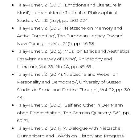
Talay-Turner, Z. (2019). ‘Emotions and Literature in
Musil’, HumanaMente Journal of Philosophical
Studies, Vol. 35 (July), pp. 303-324.
Talay-Turner, Z. (2019). ‘Nietzsche on Memory and
Active Forgetting’, The European Legacy: Toward
New Paradigms, Vol. 24(1), pp. 46-58
Talay-Turner, Z. (2015). ‘Musil on Ethics and Aesthetics:
Essayism as a way of Living’, Philosophy and
Literature, Vol. 39, No: 1A, pp. 49-65.
Talay-Turner, Z. (2014). ‘Nietzsche and Weber on
Personality and Democracy’, University of Sussex
Studies in Social and Political Thought, Vol. 22, pp. 30-
44.
Talay-Turner, Z. (2013). ‘Self and Other in Der Mann
ohne Eigenschaften’, The German Quarterly, 86:1, pp.
60-71.
Talay-Turner, Z. (2011). ‘A Dialogue with Nietzsche:
Blumenberg and Löwith on History and Progress’,