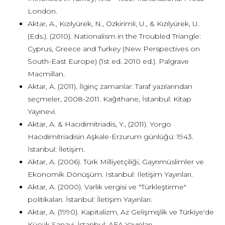
London.
Aktar, A., Kızılyürek, N., Ozkirimli, U., & Kızılyürek, U.
(Eds.). (2010). Nationalism in the Troubled Triangle:
Cyprus, Greece and Turkey (New Perspectives on
South-East Europe) (1st ed. 2010 ed.). Palgrave
Macmillan.
Aktar, A. (2011). İlginç zamanlar: Taraf yazılarından
seçmeler, 2008-2011. Kağıthane, İstanbul: Kitap
Yayınevi.
Aktar, A. & Hacıdimitriadis, Y., (2011). Yorgo
Hacıdimitriadisin Aşkale-Erzurum günlüğü: 1943.
İstanbul: İletişim.
Aktar, A. (2006). Türk Milliyetçiliği, Gayrımüslimler ve
Ekonomik Dönüşüm. Istanbul: Iletişim Yayınları.
Aktar, A. (2000). Varlık vergisi ve "Türkleştirme"
politikaları. İstanbul: İletişim Yayınları.
Aktar, A. (1990). Kapitalizm, Az Gelişmişlik ve Türkiye'de
Küçük Sanayi. İstanbul: AFA Yayınları.