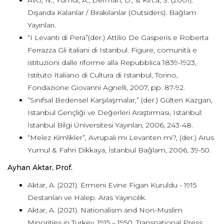
Avcı, N., Yumul, A., Derman, D., & Kırca, S. (2001).
Dışarıda Kalanlar / Bırakılanlar (Outsiders). Bağlam
Yayınları.
“I Levanti di Pera”(der.) Attilio De Gasperis e Roberta
Ferrazza Gli italiani di Istanbul. Figure, comunità e
istituzioni dalle riforme alla Repubblica 1839-1923,
Istituto Italiano di Cultura di Istanbul, Torino,
Fondazione Giovanni Agnelli, 2007, pp. 87-92.
“Sınıfsal Bedensel Karşılaşmalar,” (der.) Gülten Kazgan,
Istanbul Gençliği ve Değerleri Araştırması, Istanbul:
İstanbul Bilgi Üniversitesi Yayınları, 2006, 243-48.
“Melez Kimlikler”, Avrupalı mı Levanten mi?, (der.) Arus
Yumul & Fahri Dikkaya, İstanbul Bağlam, 2006, 39-50.
Ayhan Aktar, Prof.
Aktar, A. (2021). Ermeni Evine Figan Kuruldu - 1915
Destanları ve Halep. Aras Yayıncılık.
Aktar, A. (2021). Nationalism and Non-Muslim
Minorities in Turkey, 1915 – 1950. Transnational Press