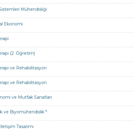
 Sistemleri Mühendisliği
al Ekonomi
erapi
erapi (2. Öğretim)
erapi ve Rehabilitasyon
erapi ve Rehabilitasyon
nomi ve Mutfak Sanatları
k ve Biyomühendislik *
İletişim Tasarımı