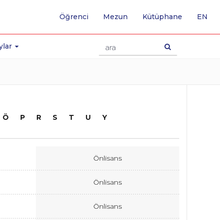
-
Öğrenci
Mezun
Kütüphane
EN
İNG
SA
GE
ylar
Ö
P
R
S
T
U
Y
Önlisans
Önlisans
Önlisans