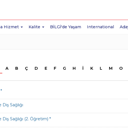
a Hizmet
Kalite
BİLGİ'de Yaşam
International
Ada
A
B
Ç
D
E
F
G
H
İ
K
L
M
O
 *
e Diş Sağlığı
 Diş Sağlığı (2. Öğretim) *