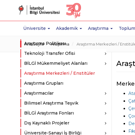
Üniversite
Akademik
Araştırma
Toplum
Araştırma Politikası
Ana Sayfa
Araştırma
Araştırma Merkezleri / Enstitül
Teknoloji Transfer Ofisi
Araşt
BİLGİ Mükemmeliyet Alanları
Araştırma Merkezleri / Enstitüler
Araştırma Grupları
Merke
Araştırmacılar
Ata
Ça
Bilimsel Araştırma Teşvik
Çev
BİLGİ Araştırma Fonları
Çoc
Dış Kaynaklı Projeler
De
Fik
Üniversite-Sanayi İş Birliği