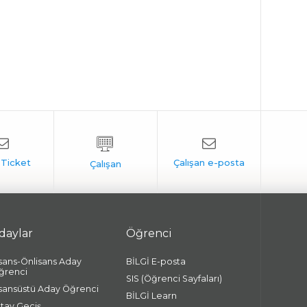
daylar
Öğrenci
isans-Önlisans Aday
BİLGİ E-posta
ğrenci
SIS (Öğrenci Sayfaları)
isansüstü Aday Öğrenci
BİLGİ Learn
atay Geçiş