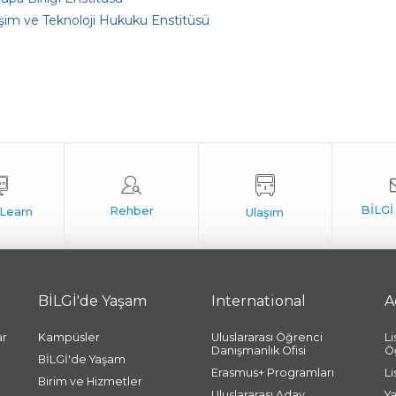
işim ve Teknoloji Hukuku Enstitüsü
BİLGİ'de Yaşam
International
A
ar
Kampüsler
Uluslararası Öğrenci
L
Danışmanlık Ofisi
Ö
BİLGİ'de Yaşam
Erasmus+ Programları
L
Birim ve Hizmetler
Uluslararası Aday
Y