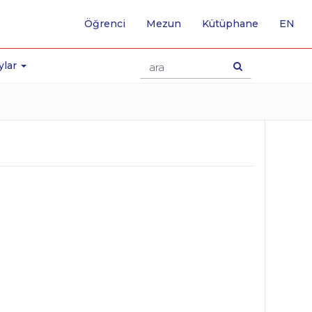
-
Öğrenci
Mezun
Kütüphane
EN
İNG
SA
GE
ylar