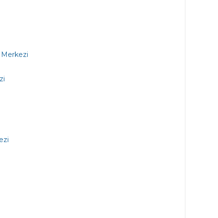
a Merkezi
zi
ezi