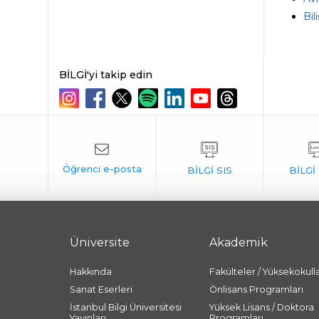
Bil
BİLGİ'yi takip edin
Üniversite
Akademik
Hakkında
Fakülteler / Yüksekokull
Sanat Eserleri
Önlisans Programları
İstanbul Bilgi Üniversitesi
Yüksek Lisans / Doktora
Yayınları
Programları