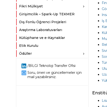
Fin
Fikri Mülkiyet
Göç
Girişimcilik – Spark-Up TEKMER
İn
İş 
Dış Fonlu Öğrenci Projeleri
Kar
Araştırma Laboratuvarları
Kül
Kütüphane ve e-Kaynaklar
Mur
Rek
Etik Kurulu
Siv
Ödüller
Sos
Tü
/BİLGİ Teknoloji Transfer Ofisi
Ulu
Soru, öneri ve güncellemeler için
Uz
mail yazabilirsiniz.
Yü
Enstit
Lis
Avr