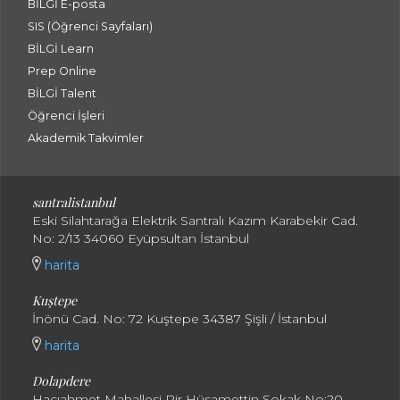
BİLGİ E-posta
SIS (Öğrenci Sayfaları)
BİLGİ Learn
Prep Online
BİLGİ Talent
Öğrenci İşleri
Akademik Takvimler
santralistanbul
Eski Silahtarağa Elektrik Santralı Kazım Karabekir Cad.
No: 2/13 34060 Eyüpsultan İstanbul
harita
Kuştepe
İnönü Cad. No: 72 Kuştepe 34387 Şişli / İstanbul
harita
Dolapdere
Hacıahmet Mahallesi Pir Hüsamettin Sokak No:20