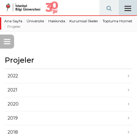
Tog
navi
Ana Sayfa
Üniversite
Hakkında
Kurumsal İlkeler
Topluma Hizmet
Projeler
Projeler
2022
2021
2020
2019
2018