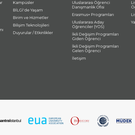
ar
Kampüsler
Uluslararası Öğrenci
L
Danışmanlık Ofisi
Ö
BİLGİ'de Yaşam
Erasmus+ Programları
L
Birim ve Hizmetler
Uluslararası Aday
Y
Bilişim Teknolojileri
Öğrenciler (YÖS)
mı
Duyurular / Etkinlikler
İkili Değişim Programları
Giden Öğrenci
İkili Değişim Programları
Gelen Öğrenci
İletişim