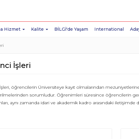
a Hizmet
Kalite
BİLGİ'de Yaşam
International
Ada
ri
ci İşleri
şleri, öğrencilerin Üniversiteye kayıt olmalarından mezuniyetleri
irilmelerinden sorumludur. Öğrenimleri süresince öğrencilerin ger
arı, aynı zamanda idari ve akademik kadro arasındaki iletişimde de