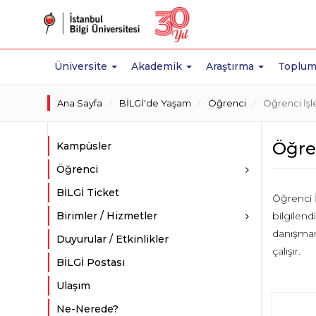
Üniversite
Akademik
Araştırma
Toplum
Ana Sayfa
BİLGİ'de Yaşam
Öğrenci
Öğrenci İşle
Öğren
Kampüsler
Öğrenci
BİLGİ Ticket
Öğrenci İ
Birimler / Hizmetler
bilgilend
danışmanl
Duyurular / Etkinlikler
çalışır.
BİLGİ Postası
Ulaşım
Ne-Nerede?