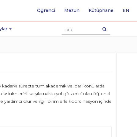
-
Öğrenci
Mezun
Kütüphane
EN
İNG
SA
GE
ylar
ne kadarki süreçte tüm akademik ve idari konularda
eksinimlerini karşılamakta yol gösterici olan öğrenci
 yardımcı olur ve ilgili birimlerle koordinasyon içinde