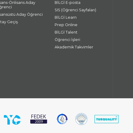
isans-Önlisans Aday
BİLGİ E-posta
ğrenci
SIS (Öğrenci Sayfaları)
isansüstü Aday Öğrenci
BİLGİ Learn
atay Geçiş
Prep Online
BİLGİ Talent
Öğrenci İşleri
Akademik Takvimler