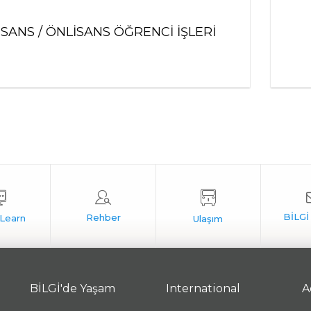
İSANS / ÖNLİSANS ÖĞRENCİ İŞLERİ
BİLGİ'de Yaşam
International
A