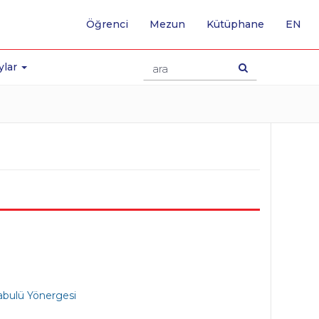
-
Öğrenci
Mezun
Kütüphane
EN
İNG
SA
GE
ylar
abulü Yönergesi