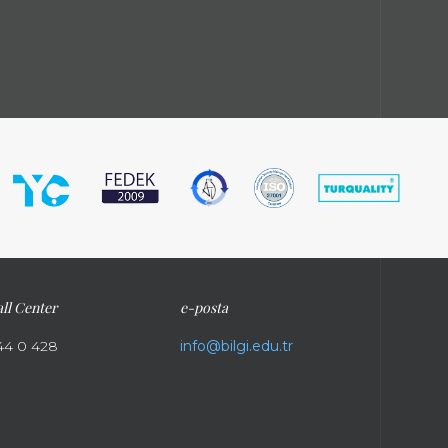
ll Center
e-posta
44 0 428
info@bilgi.edu.tr