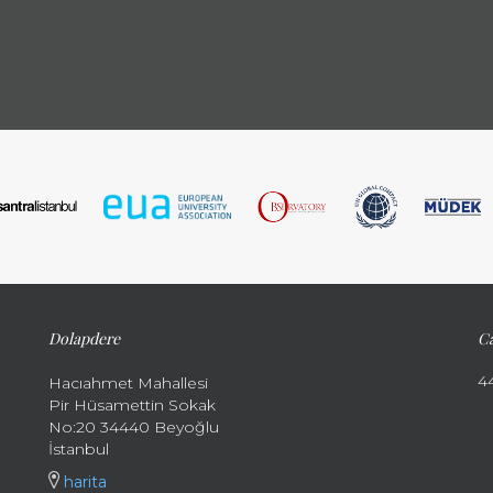
Dolapdere
Ca
4
Hacıahmet Mahallesi
Pir Hüsamettin Sokak
No:20 34440 Beyoğlu
İstanbul
harita