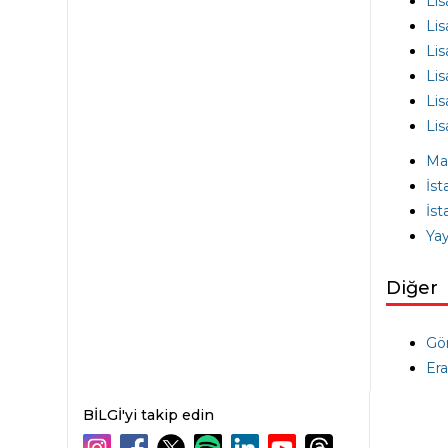
Lis
Lis
Lis
Lis
Lis
Lis
Mal
İst
İst
Ya
Diğer
Gör
Era
BİLGİ'yi takip edin