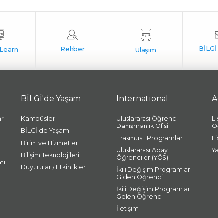
BİLGİ'de Yaşam
International
A
ar
Kampüsler
Uluslararası Öğrenci
L
Danışmanlık Ofisi
Ö
BİLGİ'de Yaşam
Erasmus+ Programları
L
Birim ve Hizmetler
Uluslararası Aday
Y
Bilişim Teknolojileri
Öğrenciler (YÖS)
mı
Duyurular / Etkinlikler
İkili Değişim Programları
Giden Öğrenci
İkili Değişim Programları
Gelen Öğrenci
İletişim