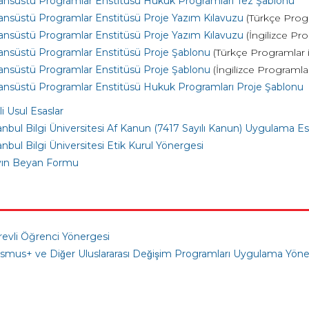
ansüstü Programlar Enstitüsü Hukuk Programları Tez Şablonu
ansüstü Programlar Enstitüsü Proje Yazım Kılavuzu
(Türkçe Progr
ansüstü Programlar Enstitüsü Proje Yazım Kılavuzu
(İngilizce Pro
ansüstü Programlar Enstitüsü Proje Şablonu
(Türkçe Programlar i
ansüstü Programlar Enstitüsü Proje Şablonu
(İngilizce Programlar
ansüstü Programlar Enstitüsü Hukuk Programları Proje Şablonu
i Usul Esaslar
anbul Bilgi Üniversitesi Af Kanun (7417 Sayılı Kanun) Uygulama Esa
anbul Bilgi Üniversitesi Etik Kurul Yönergesi
yın Beyan Formu
evli Öğrenci Yönergesi
smus+ ve Diğer Uluslararası Değişim Programları Uygulama Yön