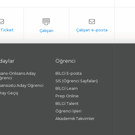
daylar
Öğrenci
isans-Önlisans Aday
BİLGİ E-posta
ğrenci
SIS (Öğrenci Sayfaları)
isansüstü Aday Öğrenci
BİLGİ Learn
atay Geçiş
Prep Online
BİLGİ Talent
Öğrenci İşleri
Akademik Takvimler