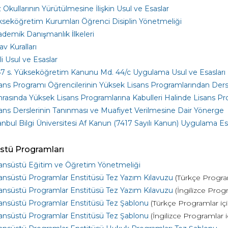
 Okullarının Yürütülmesine İlişkin Usul ve Esaslar
seköğretim Kurumları Öğrenci Disiplin Yönetmeliği
demik Danışmanlık İlkeleri
av Kuralları
i Usul ve Esaslar
7 s. Yükseköğretim Kanunu Md. 44/c Uygulama Usul ve Esasları
ans Programı Öğrencilerinin Yüksek Lisans Programlarından Ders
rasında Yüksek Lisans Programlarına Kabulleri Halinde Lisans Pro
ans Derslerinin Tanınması ve Muafiyet Verilmesine Dair Yönerge
anbul Bilgi Üniversitesi Af Kanun (7417 Sayılı Kanun) Uygulama Esa
stü Programları
ansüstü Eğitim ve Öğretim Yönetmeliği
ansüstü Programlar Enstitüsü Tez Yazım Kılavuzu
(Türkçe Program
ansüstü Programlar Enstitüsü Tez Yazım Kılavuzu
(İngilizce Progr
ansüstü Programlar Enstitüsü Tez Şablonu
(Türkçe Programlar içi
ansüstü Programlar Enstitüsü Tez Şablonu
(İngilizce Programlar i