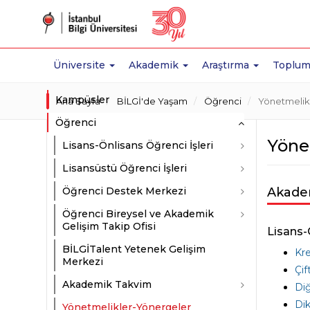
Üniversite
Akademik
Araştırma
Toplum
Kampüsler
Ana Sayfa
BİLGİ'de Yaşam
Öğrenci
Yönetmelik
Öğrenci
Yöne
Lisans-Önlisans Öğrenci İşleri
Lisansüstü Öğrenci İşleri
Öğrenci Destek Merkezi
Akade
Öğrenci Bireysel ve Akademik
Gelişim Takip Ofisi
Lisans-
BİLGİTalent Yetenek Gelişim
Kre
Merkezi
Çif
Akademik Takvim
Diğ
Dik
Yönetmelikler-Yönergeler