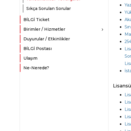
Yaz
Sıkça Sorulan Sorular
Yük
BİLGİ Ticket
Aka
Sın
Birimler / Hizmetler
Mal
Duyurular / Etkinlikler
254
BİLGİ Postası
Lis
Son
Ulaşım
Lis
Ne-Nerede?
İst
Lisansü
Lis
Lis
Lis
Lis
Lis