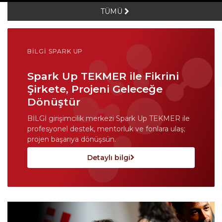
TÜMÜ
BİLGİ SPARK UP
Spark Up TEKMER ile Fikrini
Şirkete, Projeni Geleceğe
Dönüştür
BİLGİ girişimcilik merkezi Spark Up TEKMER ile
profesyonel destek, mentorluk ve fonlara ulaş;
projen başarıya dönüşsün.
Detaylı bilgi