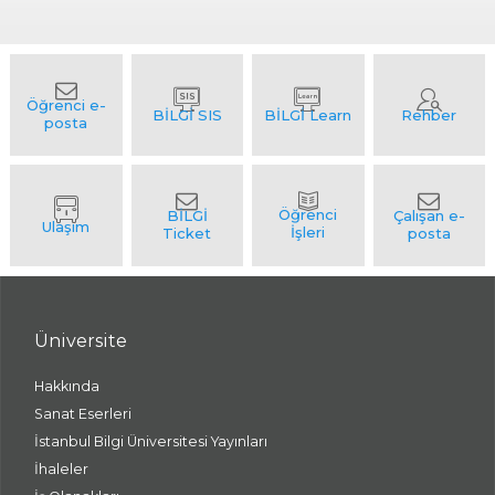
Üniversite
Hakkında
Sanat Eserleri
İstanbul Bilgi Üniversitesi Yayınları
İhaleler