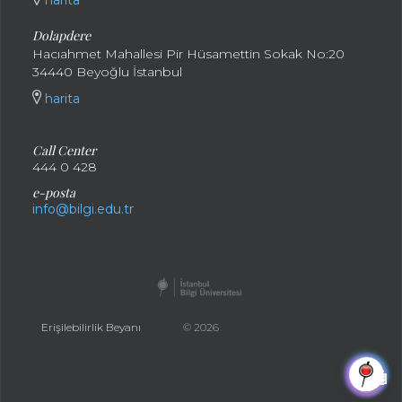
harita
Dolapdere
Hacıahmet Mahallesi Pir Hüsamettin Sokak No:20
34440 Beyoğlu İstanbul
harita
Call Center
444 0 428
e-posta
info@bilgi.edu.tr
Erişilebilirlik Beyanı
© 2026
🤖