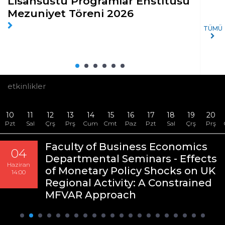
Lisansüstü Programlar Enstitüsü
20
Mezuniyet Töreni 2026
Yü
bi
TÜMÜ
gü
etkinlikler
10
11
12
13
14
15
16
17
18
19
20
Pzt
Sal
Çrş
Prş
Cum
Cmt
Paz
Pzt
Sal
Çrş
Prş
Faculty of Business Economics
04
Departmental Seminars - Effects
Haziran
of Monetary Policy Shocks on UK
14:00
Regional Activity: A Constrained
MFVAR Approach