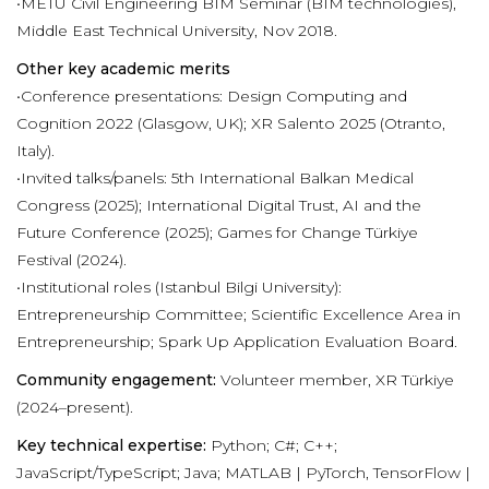
•METU Civil Engineering BIM Seminar (BIM technologies),
Middle East Technical University, Nov 2018.
Other key academic merits
•Conference presentations: Design Computing and
Cognition 2022 (Glasgow, UK); XR Salento 2025 (Otranto,
Italy).
•Invited talks/panels: 5th International Balkan Medical
Congress (2025); International Digital Trust, AI and the
Future Conference (2025); Games for Change Türkiye
Festival (2024).
•Institutional roles (Istanbul Bilgi University):
Entrepreneurship Committee; Scientific Excellence Area in
Entrepreneurship; Spark Up Application Evaluation Board.
Community engagement:
Volunteer member, XR Türkiye
(2024–present).
Key technical expertise:
Python; C#; C++;
JavaScript/TypeScript; Java; MATLAB | PyTorch, TensorFlow |