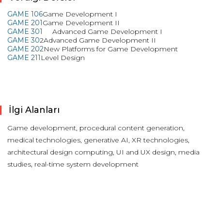
GAME 106
Game Development I
GAME 201
Game Development II
GAME 301
Advanced Game Development I
GAME 30
2
Advanced Game Development II
GAME 202
New Platforms for Game Development
GAME 211
Level Design
İlgi Alanları
Game development, procedural content generation,
medical technologies, generative AI, XR technologies,
architectural design computing, UI and UX design, media
studies, real-time system development