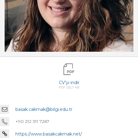
CV'yi indir
PDF 232,7 KB
basak.cakmak@bilgi.edu.tr
+90 212 311 7267
https://www.basakcakmak.net/