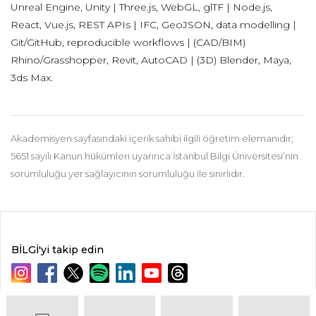
Unreal Engine, Unity | Three.js, WebGL, glTF | Node.js,
React, Vue.js, REST APIs | IFC, GeoJSON, data modelling |
Git/GitHub, reproducible workflows | (CAD/BIM)
Rhino/Grasshopper, Revit, AutoCAD | (3D) Blender, Maya,
3ds Max.
Akademisyen sayfasındaki içerik sahibi ilgili öğretim elemanıdır;
5651 sayılı Kanun hükümleri uyarınca İstanbul Bilgi Üniversitesi’nin
sorumluluğu yer sağlayıcının sorumluluğu ile sınırlıdır.
BİLGİ'yi takip edin