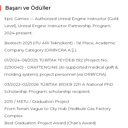
Başarı ve Ödüller
Epic Games — Authorized Unreal Engine Instructor (Gold
Level), Unreal Engine Instructor Partnership Program,
2024–present.
Beetech 2025 (ITU ARI Teknokent) - 1st Place, Academic
Company Category (ORBYCRA A.Ş.).
01/2024–06/2025: TÜBİTAK TEYDEB 1512 (Project No.
2230040) - GRAFTENGINE (AI-supported medical graft &
molding system); project personnel (via ORBYCRA).
03/2022–02/2026: TÜBİTAK BİDEB 2211-A National PhD
Scholarship Program; scholarship recipient.
2019 / METU / Graduation Project
From Terrain Vague to City Hub |Yedikule Gas Factory
Complex
Best Graduation Project Award (Chair’s Award)