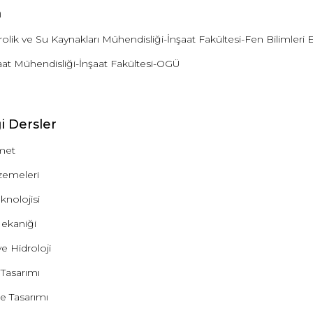
m
lik ve Su Kaynakları Mühendisliği-İnşaat Fakültesi-Fen Bilimleri 
aat Mühendisliği-İnşaat Fakültesi-OGÜ
i Dersler
met
zemeleri
knolojisi
ekaniği
ve Hidroloji
 Tasarımı
e Tasarımı