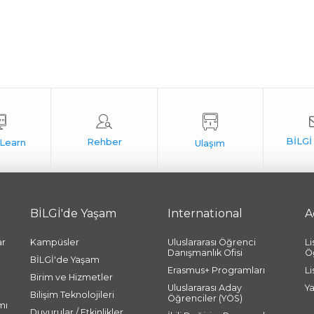
BİLGİ'de Yaşam
International
A
ar
Kampüsler
Uluslararası Öğrenci
L
Danışmanlık Ofisi
Ö
BİLGİ'de Yaşam
Erasmus+ Programları
L
Birim ve Hizmetler
Uluslararası Aday
Y
Bilişim Teknolojileri
Öğrenciler (YÖS)
mı
Duyurular / Etkinlikler