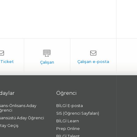
daylar
Öğrenci
isans-Önlisans Aday
BİLGİ E-posta
ğrenci
SIS (Öğrenci Sayfaları)
isansüstü Aday Öğrenci
BİLGİ Learn
atay Geçiş
Prep Online
BİLGİ Talent