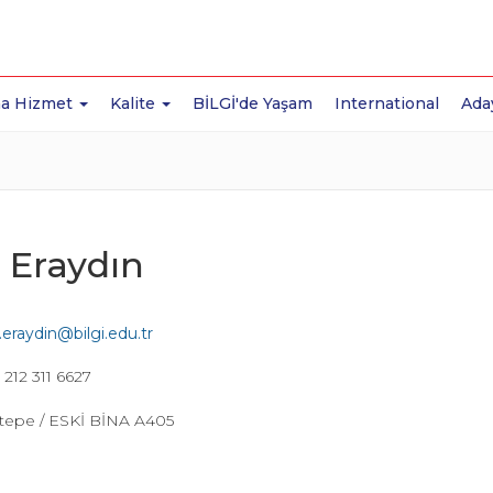
a Hizmet
Kalite
BİLGİ'de Yaşam
International
Ada
 Eraydın
.eraydin@bilgi.edu.tr
 212 311 6627
tepe / ESKİ BİNA A405