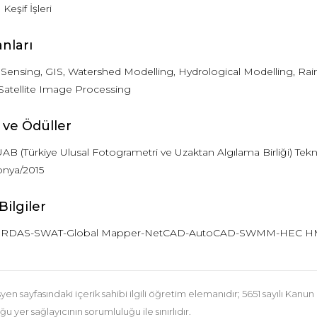
Keşif İşleri
anları
ensing, GIS, Watershed Modelling, Hydrological Modelling, Rain
Satellite Image Processing
 ve Ödüller
UAB (Türkiye Ulusal Fotogrametri ve Uzaktan Algılama Birliği) T
nya/2015
Bilgiler
-ERDAS-SWAT-Global Mapper-NetCAD-AutoCAD-SWMM-HEC
n sayfasındaki içerik sahibi ilgili öğretim elemanıdır; 5651 sayılı Kanun 
u yer sağlayıcının sorumluluğu ile sınırlıdır.