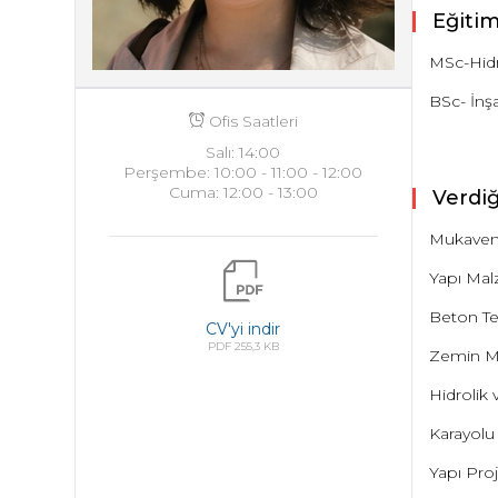
Eğiti
MSc-Hidro
BSc- İnş
Ofis Saatleri
Salı: 14:00
Perşembe: 10:00 - 11:00 - 12:00
Cuma: 12:00 - 13:00
Verdiğ
Mukave
Yapı Mal
Beton Te
CV'yi indir
PDF 255,3 KB
Zemin M
Hidrolik 
Karayolu
Yapı Proj