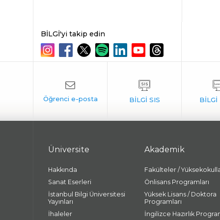
BİLGİ'yi takip edin
Üniversite
Akademik
Hakkında
Fakülteler / Yüksekokull
Sanat Eserleri
Önlisans Programları
İstanbul Bilgi Üniversitesi
Yüksek Lisans / Doktora
Yayınları
Programları
İhaleler
İngilizce Hazırlık Progra