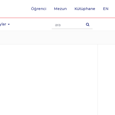
-
Öğrenci
Mezun
Kütüphane
EN
İNG
SA
GE
ylar