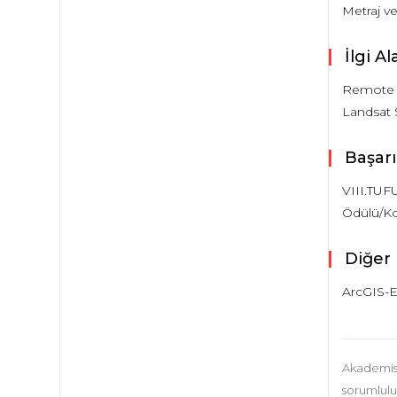
Metraj ve 
İlgi Al
Remote S
Landsat 
Başarı
VIII.TUF
Ödülü/Ko
Diğer 
ArcGIS
Akademisye
sorumluluğ