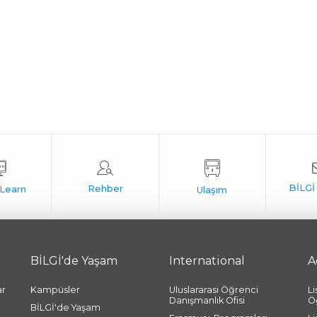
BİLGİ'de Yaşam
International
A
ar
Kampüsler
Uluslararası Öğrenci
L
Danışmanlık Ofisi
Ö
BİLGİ'de Yaşam