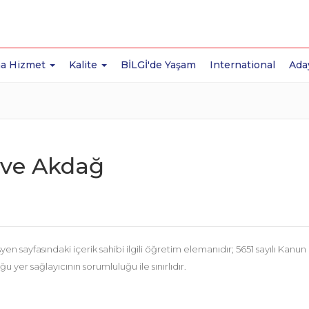
a Hizmet
Kalite
BİLGİ'de Yaşam
International
Ada
ve Akdağ
n sayfasındaki içerik sahibi ilgili öğretim elemanıdır; 5651 sayılı Kanun 
u yer sağlayıcının sorumluluğu ile sınırlıdır.