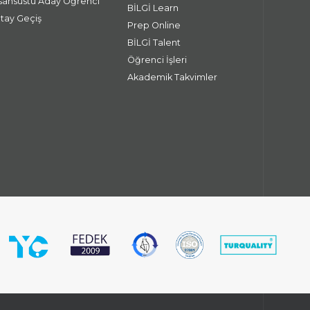
isansüstü Aday Öğrenci
BİLGİ Learn
atay Geçiş
Prep Online
BİLGİ Talent
Öğrenci İşleri
Akademik Takvimler