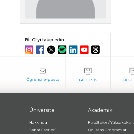
BİLGİ'yi takip edin
Üniversite
Akademik
Hakkında
Fakülteler / Yüksekokull
Sanat Eserleri
Önlisans Programları