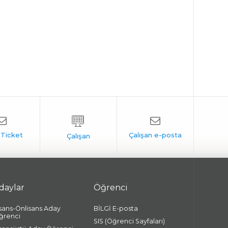
daylar
Öğrenci
isans-Önlisans Aday
BİLGİ E-posta
ğrenci
SIS (Öğrenci Sayfaları)