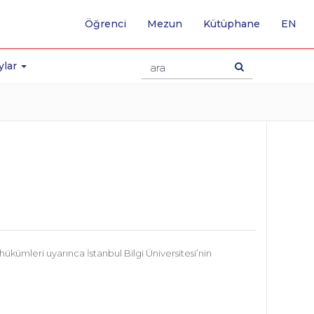
-
Öğrenci
Mezun
Kütüphane
EN
İNG
SA
GE
ylar
hükümleri uyarınca İstanbul Bilgi Üniversitesi’nin