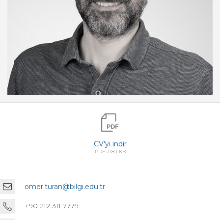
CV'yi indir
PDF 218,1 KB
omer.turan@bilgi.edu.tr
+90 212 311 7779