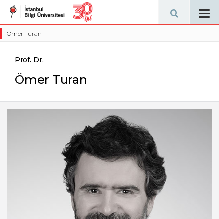
Tog
navi
Ömer Turan
Prof. Dr.
Ömer Turan