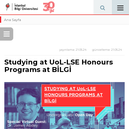
Tog
navi
Ana Sayfa
yayınlama:
21.05.24
güncelleme:
21.05.24
Studying at UoL-LSE Honours
Programs at BİLGİ