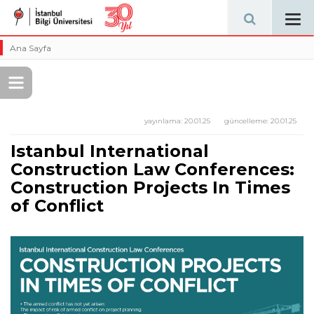
Tog
navi
Ana Sayfa
yayınlama:
20.01.25
güncelleme:
20.01.25
Istanbul International
Construction Law Conferences:
Construction Projects In Times
of Conflict