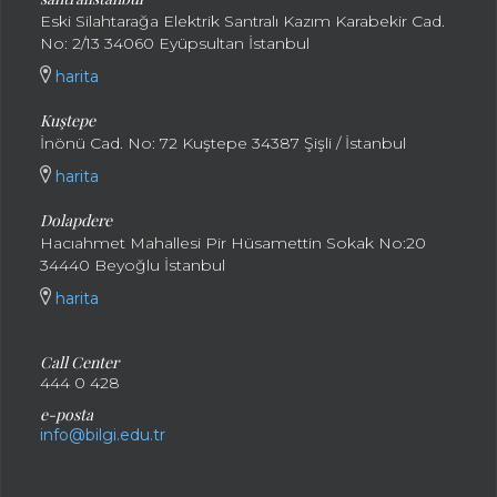
Eski Silahtarağa Elektrik Santralı Kazım Karabekir Cad.
No: 2/13 34060 Eyüpsultan İstanbul
harita
Kuştepe
İnönü Cad. No: 72 Kuştepe 34387 Şişli / İstanbul
harita
Dolapdere
Hacıahmet Mahallesi Pir Hüsamettin Sokak No:20
34440 Beyoğlu İstanbul
harita
Call Center
444 0 428
e-posta
info@bilgi.edu.tr