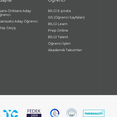
daylar
Öğrenci
isans-Önlisans Aday
BİLGİ E-posta
ğrenci
SIS (Öğrenci Sayfaları)
isansüstü Aday Öğrenci
BİLGİ Learn
atay Geçiş
Prep Online
BİLGİ Talent
Öğrenci İşleri
Akademik Takvimler