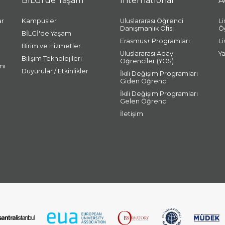
BİLGİ'de Yaşam
International
A
ar
Kampüsler
Uluslararası Öğrenci
L
Danışmanlık Ofisi
Ö
BİLGİ'de Yaşam
Erasmus+ Programları
L
Birim ve Hizmetler
Uluslararası Aday
Y
Bilişim Teknolojileri
Öğrenciler (YÖS)
mı
Duyurular / Etkinlikler
İkili Değişim Programları
Giden Öğrenci
İkili Değişim Programları
Gelen Öğrenci
İletişim