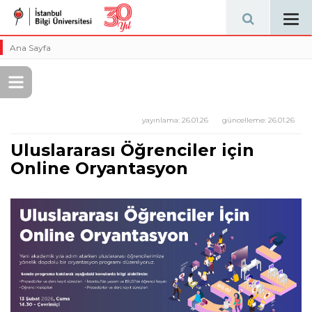
Tog
navi
Ana Sayfa
yayınlama:
26.01.26
güncelleme:
26.01.26
Uluslararası Öğrenciler için
Online Oryantasyon