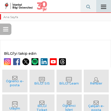
Tog
navi
Ana Sayfa
BİLGİ'yi takip edin