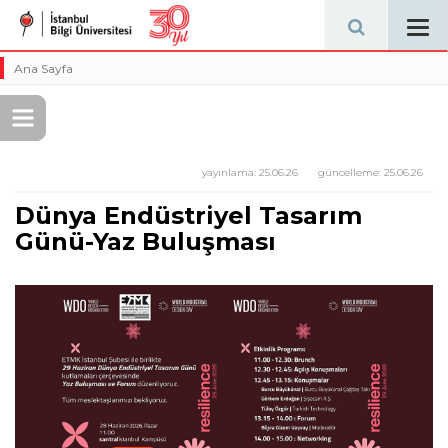
Tog
navi
Ana Sayfa
yayınlama:
25.06.26
güncelleme:
25.06.26
Dünya Endüstriyel Tasarım
Günü-Yaz Buluşması