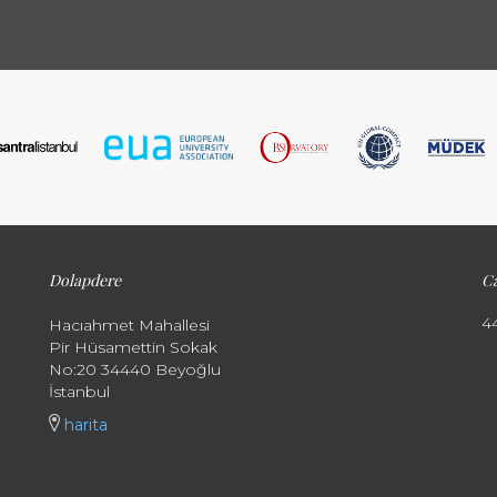
Dolapdere
Ca
4
Hacıahmet Mahallesi
Pir Hüsamettin Sokak
No:20 34440 Beyoğlu
İstanbul
harita