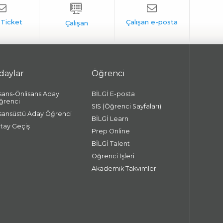
daylar
Öğrenci
isans-Önlisans Aday
BİLGİ E-posta
ğrenci
SIS (Öğrenci Sayfaları)
isansüstü Aday Öğrenci
BİLGİ Learn
atay Geçiş
Prep Online
BİLGİ Talent
Öğrenci İşleri
Akademik Takvimler