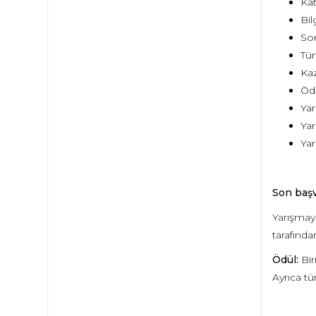
Kat
Bil
Son
Tüm
Kaz
Ödü
Yar
Yar
Yar
Son başv
Yarışmaya
tarafında
Ödül:
Bir
Ayrıca tüm