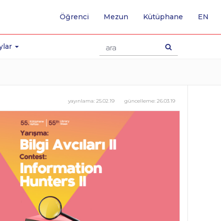
-
Öğrenci
Mezun
Kütüphane
EN
İNG
SA
GE
ylar
yayınlama:
25.02.19
güncelleme:
26.03.19