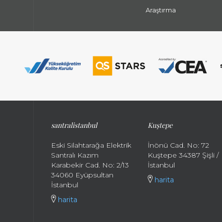
Araştırma
santralistanbul
Kuştepe
Eski Silahtarağa Elektrik
İnönü Cad. No: 72
Santralı Kazım
Kuştepe 34387 Şişli /
Karabekir Cad. No: 2/13
İstanbul
34060 Eyüpsultan
harita
İstanbul
harita