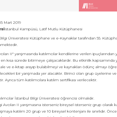
15 Mart 2019
ral
istanbul Kampüsü, Latif Mutlu Kütüphanesi
Bilgi Üniversitesi Kütüphane ve e-Kaynaklar tarafından 55. Kütüpha
mektedir.
cıları II" yarışmasında katılımcılar kendilerine verilen ipuçlarından 
 en kısa sürede bitirmeye çalışacaklardır. Bu etkinlik kapsamında ya
kale ve e-kitap arayıp bulabilmeyi ve kaynakları ödünç almayı öğ
ecekleri bir yarışmada yer alacaktır. Birinci olan grup üyelerine ve
ir. Ayrıca tüm katılımcılara katılım sertifikası verilecektir.
ılımcılar İstanbul Bilgi Üniversitesi öğrencisi olmalıdır.
gi Avcıları II yarışmasına isterseniz bireysel isterseniz grup olarak kat
ışmaya katılım 20 grup ve 10 bireysel kontenjanı ile sınırlıdır. Öncelik