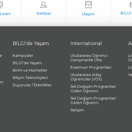
BİLGİ'de Yaşam
International
A
ar
Kampüsler
Uluslararası Öğrenci
L
Danışmanlık Ofisi
Ö
BİLGİ'de Yaşam
Erasmus+ Programları
L
Birim ve Hizmetler
Uluslararası Aday
Y
Bilişim Teknolojileri
Öğrenciler (YÖS)
mı
Duyurular / Etkinlikler
İkili Değişim Programları
Giden Öğrenci
İkili Değişim Programları
Gelen Öğrenci
İletişim