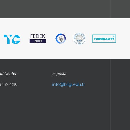
ll Center
e-posta
44 0 428
info@bilgi.edu.tr