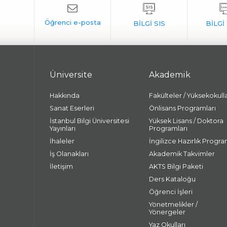
Üniversite
Akademik
Hakkında
Fakülteler / Yüksekokull
Sanat Eserleri
Önlisans Programları
İstanbul Bilgi Üniversitesi
Yüksek Lisans / Doktora
Yayınları
Programları
İhaleler
İngilizce Hazırlık Progra
İş Olanakları
Akademik Takvimler
İletişim
AKTS Bilgi Paketi
Ders Kataloğu
Öğrenci İşleri
Yönetmelikler /
Yönergeler
Yaz Okulları