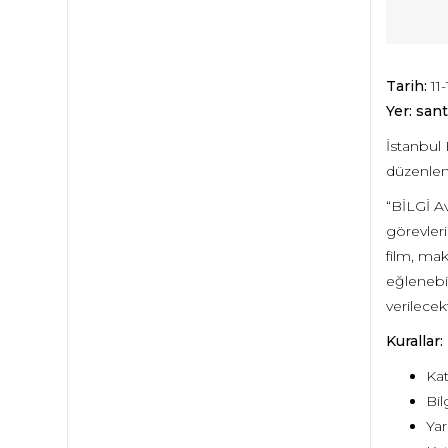
Tarih:
11-
Yer: sant
İstanbul 
düzenlen
“BİLGİ Av
görevleri
film, ma
eğlenebil
verilecekt
Kurallar:
Kat
Bil
Yar