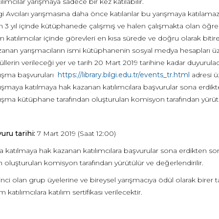
ılımcılar yarışmaya sadece bir kez katılabilir.
gi Avcıları yarışmasına daha önce katılanlar bu yarışmaya katılamazl
 3 yıl içinde kütüphanede çalışmış ve halen çalışmakta olan öğren
 katılımcılar içinde görevleri en kısa sürede ve doğru olarak bitire
anan yarışmacıların ismi kütüphanenin sosyal medya hesapları üz
llerin verileceği yer ve tarih 20 Mart 2019 tarihine kadar duyurulac
ışma başvuruları
https://library.bilgi.edu.tr/events_tr.html
adresi üz
ışmaya katılmaya hak kazanan katılımcılara başvurular sona erdikten 
ışma kütüphane tarafından oluşturulan komisyon tarafından yürütül
uru tarihi:
7 Mart 2019 (Saat 12:00)
 katılmaya hak kazanan katılımcılara başvurular sona erdikten sonr
n oluşturulan komisyon tarafından yürütülür ve değerlendirilir.
inci olan grup üyelerine ve bireysel yarışmacıya ödül olarak birer ta
 katılımcılara katılım sertifikası verilecektir.