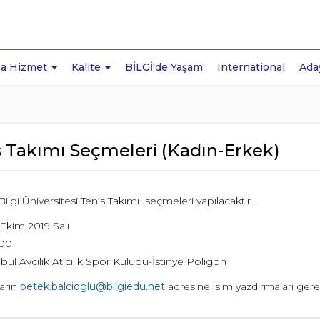
a Hizmet
Kalite
BİLGİ'de Yaşam
International
Ada
s Takımı Seçmeleri (Kadın-Erkek)
Bilgi Üniversitesi Tenis Takımı seçmeleri yapılacaktır.
Ekim 2019 Salı
00
bul Avcılık Atıcılık Spor Kulübü-İstinye Poligon
ların
petek.balcioglu@bilgiedu.net
adresine isim yazdırmaları gerek