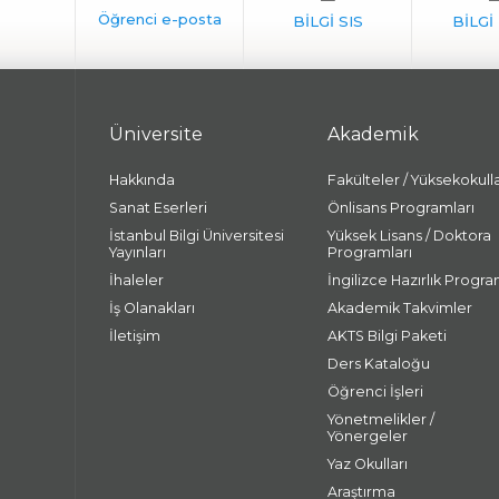
Üniversite
Akademik
Hakkında
Fakülteler / Yüksekokull
Sanat Eserleri
Önlisans Programları
İstanbul Bilgi Üniversitesi
Yüksek Lisans / Doktora
Yayınları
Programları
İhaleler
İngilizce Hazırlık Progra
İş Olanakları
Akademik Takvimler
İletişim
AKTS Bilgi Paketi
Ders Kataloğu
Öğrenci İşleri
Yönetmelikler /
Yönergeler
Yaz Okulları
Araştırma