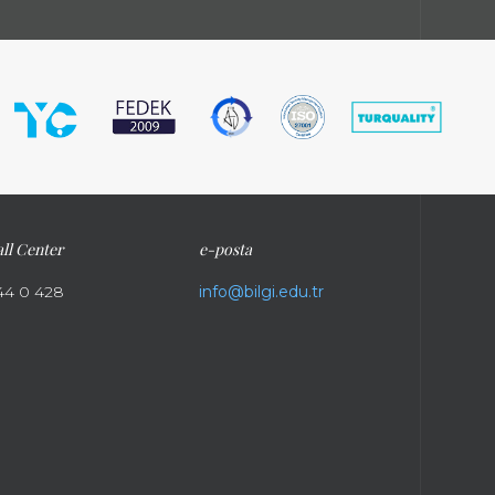
ll Center
e-posta
44 0 428
info@bilgi.edu.tr