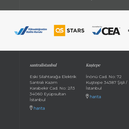
santralistanbul
Kuştepe
Eski Silahtarağa Elektrik
İnönü Cad. No: 72
Santralı Kazım
Kuştepe 34387 Şişli /
Karabekir Cad. No: 2/13
İstanbul
34060 Eyüpsultan
harita
İstanbul
harita