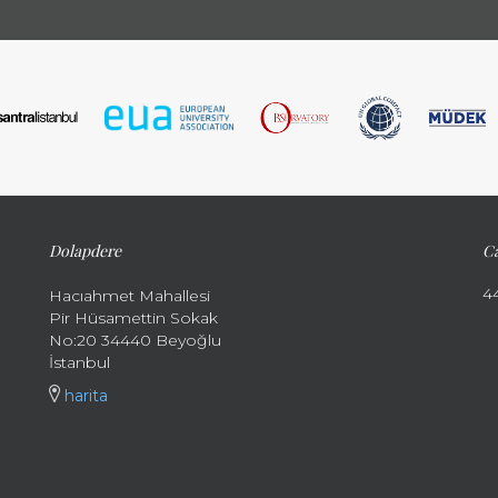
Dolapdere
Ca
4
Hacıahmet Mahallesi
Pir Hüsamettin Sokak
No:20 34440 Beyoğlu
İstanbul
harita