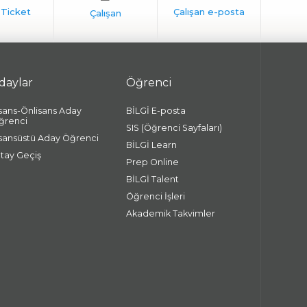
daylar
Öğrenci
isans-Önlisans Aday
BİLGİ E-posta
ğrenci
SIS (Öğrenci Sayfaları)
isansüstü Aday Öğrenci
BİLGİ Learn
atay Geçiş
Prep Online
BİLGİ Talent
Öğrenci İşleri
Akademik Takvimler