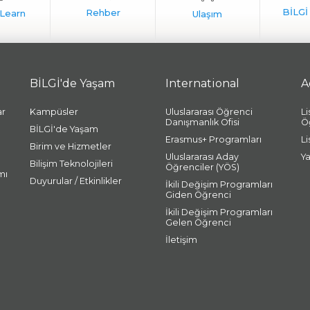
BİLGİ'de Yaşam
International
A
ar
Kampüsler
Uluslararası Öğrenci
L
Danışmanlık Ofisi
Ö
BİLGİ'de Yaşam
Erasmus+ Programları
L
Birim ve Hizmetler
Uluslararası Aday
Y
Bilişim Teknolojileri
Öğrenciler (YÖS)
mı
Duyurular / Etkinlikler
İkili Değişim Programları
Giden Öğrenci
İkili Değişim Programları
Gelen Öğrenci
İletişim