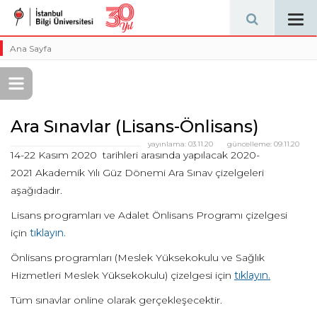
Tog
navi
Ana Sayfa
Ara Sınavlar (Lisans-Önlisans)
yayınlama:
03.11.20
güncelleme:
09.11.20
14-22 Kasım 2020
tarihleri arasında yapılacak 2020-
2021
Akademik Yılı
Güz
Dönemi
Ara
Sınav çizelgeleri
aşağıdadır.
Lisans programları ve Adalet Önlisans Programı çizelgesi
için
tıklayın.
Önlisans programları (Meslek Yüksekokulu ve Sağlık
Hizmetleri Meslek Yüksekokulu) çizelgesi için
tıklayın.
Tüm sınavlar online olarak gerçekleşecektir.