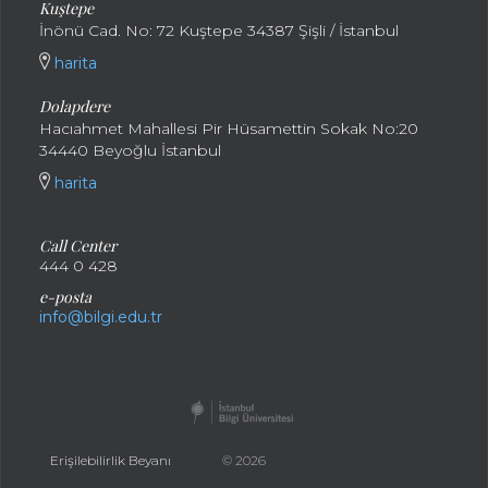
Kuştepe
İnönü Cad. No: 72 Kuştepe 34387 Şişli / İstanbul
harita
Dolapdere
Hacıahmet Mahallesi Pir Hüsamettin Sokak No:20
34440 Beyoğlu İstanbul
harita
Call Center
444 0 428
e-posta
info@bilgi.edu.tr
Erişilebilirlik Beyanı
© 2026