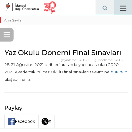
Tog
navi
Ana Sayfa
Yaz Okulu Dönemi Final Sınavları
yayınlama:
14.08.21
güncelleme:
14.08.21
28-31 Ağustos 2021 tarihleri arasında yapılacak olan 2020-
2021 Akademik Yılı Yaz Okulu final sınavları takvimine
buradan
ulaşabilirsiniz.
Paylaş
Facebook
X