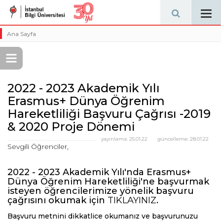
Tog
navi
Ana Sayfa
2022 - 2023 Akademik Yılı
Erasmus+ Dünya Öğrenim
Hareketliliği Başvuru Çağrısı -2019
& 2020 Proje Dönemi
yayınlama:
25.01.22
güncelleme:
28.01.22
Sevgili Öğrenciler,
2022 - 2023 Akademik Yılı'nda Erasmus+
Dünya Öğrenim Hareketliliği'ne başvurmak
isteyen öğrencilerimize yönelik başvuru
çağrısını okumak için
TIKLAYINIZ
.
Başvuru metnini dikkatlice okumanız ve başvurunuzu