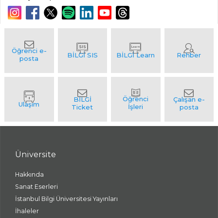
Üniversite
Hakkında
Sanat Eserleri
İstanbul Bilgi Üniversitesi Yayınları
İhaleler