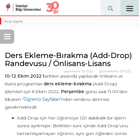
Tog
navi
Ana Sayfa
Ders Ekleme-Bırakma (Add-Drop)
Randevusu / Önlisans-Lisans
yayınlama:
03.10.22
güncelleme:
03.10.22
10-12 Ekim 2022 t
arihleri arasında yapılacak önlisans ve
lisans programları
ders ekleme-bırakma
(Add-Drop)
işlemleri için 6 Ekim 2022,
Perşembe
günü saat 11.00’den
itibaren “
Öğrenci Sayfaları
”ndan randevu alınması
gerekmektedir.
Add-Drop için her öğrenciye 120 dakikalık bir işlem
süresi ayrılmıştır. Belirtilen süre içinde Add-Drop’unu
tamamlayamayan öğrenci, aynı gün öğleden sonra