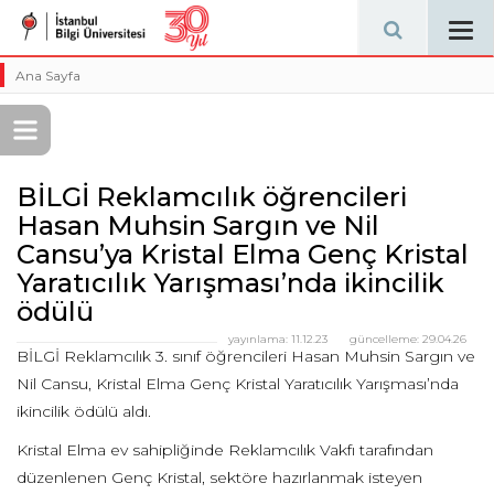
Tog
navi
Ana Sayfa
BİLGİ Reklamcılık öğrencileri
Hasan Muhsin Sargın ve Nil
Cansu’ya Kristal Elma Genç Kristal
Yaratıcılık Yarışması’nda ikincilik
ödülü
yayınlama:
11.12.23
güncelleme:
29.04.26
BİLGİ Reklamcılık 3. sınıf öğrencileri Hasan Muhsin Sargın ve
Nil Cansu, Kristal Elma Genç Kristal Yaratıcılık Yarışması’nda
ikincilik ödülü aldı.
Kristal Elma ev sahipliğinde Reklamcılık Vakfı tarafından
düzenlenen Genç Kristal, sektöre hazırlanmak isteyen