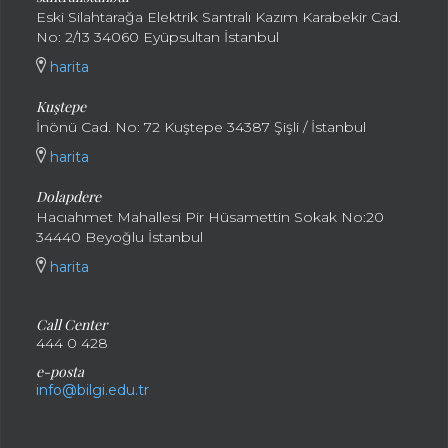
Eski Silahtarağa Elektrik Santralı Kazım Karabekir Cad.
No: 2/13 34060 Eyüpsultan İstanbul
harita
Kuştepe
İnönü Cad. No: 72 Kuştepe 34387 Şişli / İstanbul
harita
Dolapdere
Hacıahmet Mahallesi Pir Hüsamettin Sokak No:20
34440 Beyoğlu İstanbul
harita
Call Center
444 0 428
e-posta
info@bilgi.edu.tr