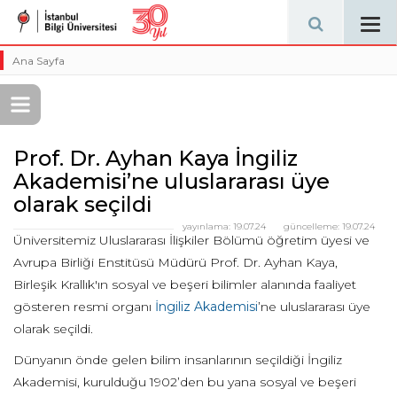
Tog
navi
Ana Sayfa
Prof. Dr. Ayhan Kaya İngiliz
Akademisi’ne uluslararası üye
olarak seçildi
yayınlama:
19.07.24
güncelleme:
19.07.24
Üniversitemiz Uluslararası İlişkiler Bölümü öğretim üyesi ve
Avrupa Birliği Enstitüsü Müdürü Prof. Dr. Ayhan Kaya,
Birleşik Krallık'ın sosyal ve beşeri bilimler alanında faaliyet
gösteren resmi organı
İngiliz Akademisi
’ne uluslararası üye
olarak seçildi.
Dünyanın önde gelen bilim insanlarının seçildiği İngiliz
Akademisi, kurulduğu 1902’den bu yana sosyal ve beşeri