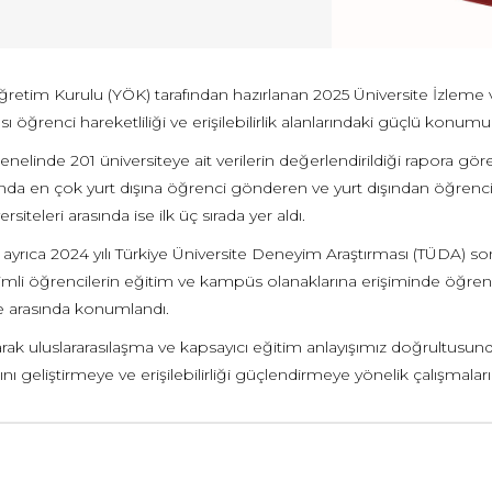
retim Kurulu (YÖK) tarafından hazırlanan 2025 Üniversite İzleme
ası öğrenci hareketliliği ve erişilebilirlik alanlarındaki güçlü konu
enelinde 201 üniversiteye ait verilerin değerlendirildiği rapora gör
da en çok yurt dışına öğrenci gönderen ve yurt dışından öğrenci k
ersiteleri arasında ise ilk üç sırada yer aldı.
yrıca 2024 yılı Türkiye Üniversite Deneyim Araştırması (TÜDA) sonu
imli öğrencilerin eğitim ve kampüs olanaklarına erişiminde öğre
te arasında konumlandı.
arak uluslararasılaşma ve kapsayıcı eğitim anlayışımız doğrultu
ını geliştirmeye ve erişilebilirliği güçlendirmeye yönelik çalışmalar