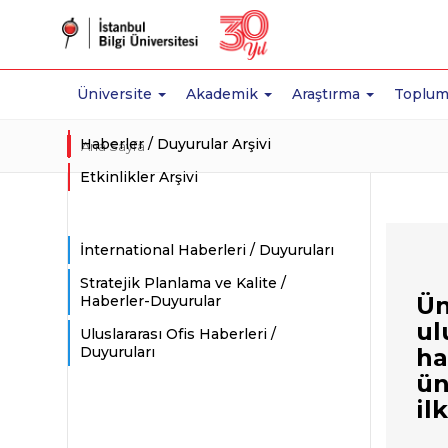
Üniversite
Akademik
Araştırma
Toplum
Haberler / Duyurular Arşivi
Ana Sayfa
Etkinlikler Arşivi
İnternational Haberleri / Duyuruları
Stratejik Planlama ve Kalite /
Ün
Haberler-Duyurular
ul
Uluslararası Ofis Haberleri /
Duyuruları
ha
ün
il