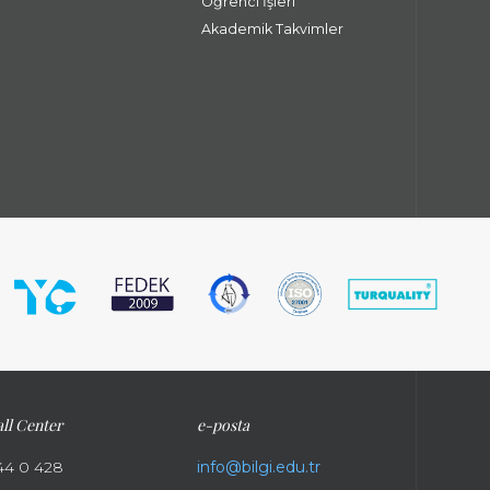
Öğrenci İşleri
Akademik Takvimler
ll Center
e-posta
44 0 428
info@bilgi.edu.tr