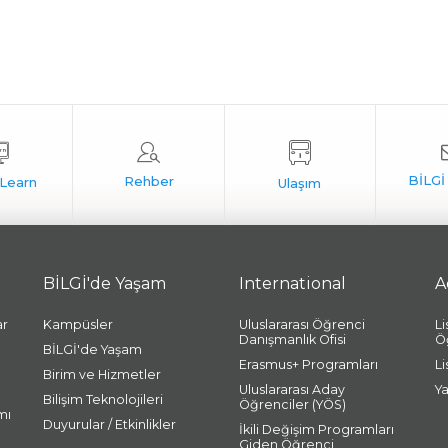
BİLGİ'de Yaşam
International
A
ar
Kampüsler
Uluslararası Öğrenci
L
Danışmanlık Ofisi
Ö
BİLGİ'de Yaşam
Erasmus+ Programları
L
Birim ve Hizmetler
Uluslararası Aday
Y
Bilişim Teknolojileri
Öğrenciler (YÖS)
mı
Duyurular / Etkinlikler
İkili Değişim Programları
Giden Öğrenci