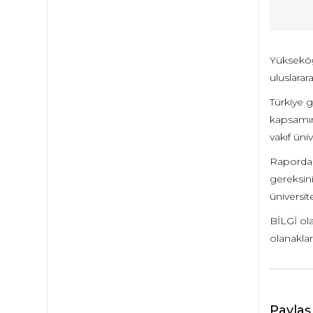
Yükseköğ
uluslarar
Türkiye g
kapsamın
vakıf üniv
Raporda a
gereksin
üniversi
BİLGİ ol
olanaklar
Paylaş