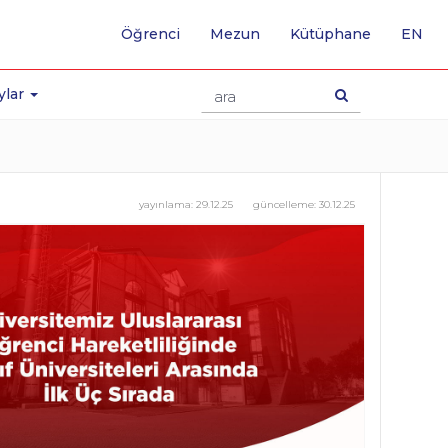
-
Öğrenci
Mezun
Kütüphane
EN
İNG
SA
GE
ylar
yayınlama:
29.12.25
güncelleme:
30.12.25