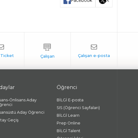
Facebook
X
daylar
Öğrenci
isans-Önlisans Aday
BİLGİ E-posta
ğrenci
SIS (Öğrenci Sayfaları)
isansüstü Aday Öğrenci
BİLGİ Learn
atay Geçiş
Prep Online
BİLGİ Talent