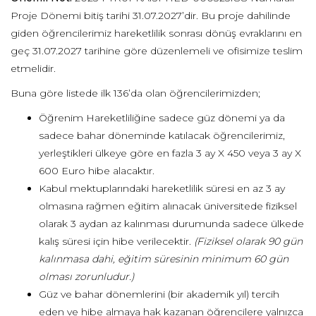
Proje Dönemi bitiş tarihi 31.07.2027’dir. Bu proje dahilinde
giden öğrencilerimiz hareketlilik sonrası dönüş evraklarını en
geç 31.07.2027 tarihine göre düzenlemeli ve ofisimize teslim
etmelidir.
Buna göre listede ilk 136’da olan öğrencilerimizden;
Öğrenim Hareketliliğine sadece güz dönemi ya da
sadece bahar döneminde katılacak öğrencilerimiz,
yerleştikleri ülkeye göre en fazla 3 ay X 450 veya 3 ay X
600 Euro hibe alacaktır.
Kabul mektuplarındaki hareketlilik süresi en az 3 ay
olmasına rağmen eğitim alınacak üniversitede fiziksel
olarak 3 aydan az kalınması durumunda sadece ülkede
kalış süresi için hibe verilecektir.
(Fiziksel olarak 90 gün
kalınmasa dahi, eğitim süresinin minimum 60 gün
olması zorunludur.)
Güz ve bahar dönemlerini (bir akademik yıl) tercih
eden ve hibe almaya hak kazanan öğrencilere yalnızca