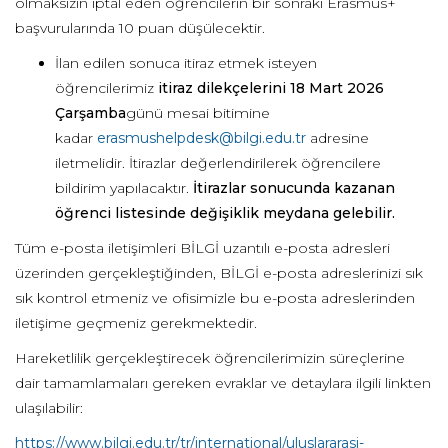
olmaksızın iptal eden öğrencilerin bir sonraki Erasmus+
başvurularında 10 puan düşülecektir.
İlan edilen sonuca itiraz etmek isteyen
öğrencilerimiz
itiraz dilekçelerini
18 Mart 2026
Çarşamba
günü mesai bitimine
kadar
erasmushelpdesk@bilgi.edu.tr
adresine
iletmelidir. İtirazlar değerlendirilerek öğrencilere
bildirim yapılacaktır.
İtirazlar sonucunda kazanan
öğrenci listesinde değişiklik meydana gelebilir.
Tüm e-posta iletişimleri BİLGİ uzantılı e-posta adresleri
üzerinden gerçekleştiğinden, BİLGİ e-posta adreslerinizi sık
sık kontrol etmeniz ve ofisimizle bu e-posta adreslerinden
iletişime geçmeniz gerekmektedir.
Hareketlilik gerçekleştirecek öğrencilerimizin süreçlerine
dair tamamlamaları gereken evraklar ve detaylara ilgili linkten
ulaşılabilir:
https://www.bilgi.edu.tr/tr/international/uluslararasi-