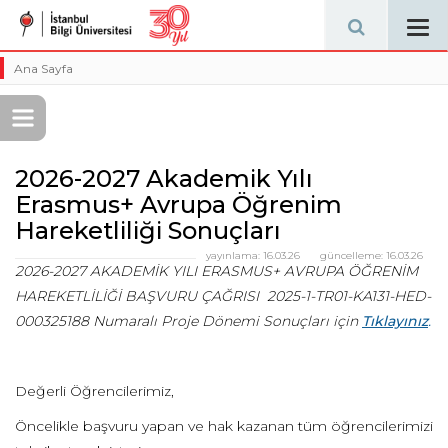
Tog
navi
Ana Sayfa
2026-2027 Akademik Yılı
Erasmus+ Avrupa Öğrenim
Hareketliliği Sonuçları
yayınlama:
16.03.26
güncelleme:
16.03.26
2026-2027 AKADEMİK YILI ERASMUS+ AVRUPA ÖĞRENİM
HAREKETLİLİĞİ BAŞVURU ÇAĞRISI 2025-1-TR01-KA131-HED-
000325188 Numaralı Proje Dönemi Sonuçları için
Tıklayınız
.
Değerli Öğrencilerimiz,
Öncelikle başvuru yapan ve hak kazanan tüm öğrencilerimizi