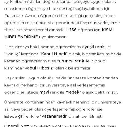
aylık hibe miktarları doğrultusunda, bütçeye uygun olarak
maksimum öğrenciye hibe desteği sağlayabilmek için
Erasmus+ Avrupa Öğrenim Hareketliliği gerçekleştirecek
öğrencilerimize üniversite genelindeki Erasmus yerleştirme
skoru sıralaması temel alınarak ilk
136
öğrenci için
KISMİ
HİBELENDİRME
uygulanmıştır.
Hibe almaya hak kazanan öğrencilerimiz
yeşil renk
ile
“Sonuç” kısmında “
Kabul Hibeli
” olarak, hibesiz katılım hakkı
kazanan öğrencilerimiz ise
turuncu renk
ile “Sonuç”
kısmında “
Kabul Hibesiz
” olarak belirtilmiştir.
Başvuruları uygun olduğu halde üniversite kontenjanından
kaynaklı herhangi bir üniversiteye asil yerleşememiş
öğrenciler listede
mavi
renk ile "
Yedek
" olarak belirtilmiştir.
Üniversite kontenjanından kaynaklı herhangi bir üniversiteye
asil veya yedek olarak yerleşememiş öğrenciler ise
listede
gri
renk ile “
Kazanamadı
” olarak belirtilmiştir.
Önemli Not:
2025-1-TR01-KA131-HED-000325188 Numaralı