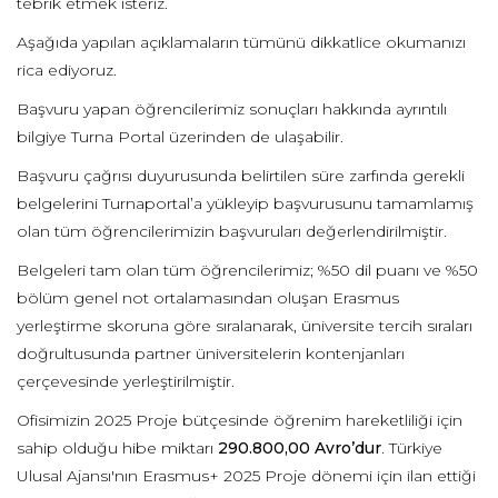
tebrik etmek isteriz.
Aşağıda yapılan açıklamaların tümünü dikkatlice okumanızı
rica ediyoruz.
Başvuru yapan öğrencilerimiz sonuçları hakkında ayrıntılı
bilgiye Turna Portal üzerinden de ulaşabilir.
Başvuru çağrısı duyurusunda belirtilen süre zarfında gerekli
belgelerini Turnaportal’a yükleyip başvurusunu tamamlamış
olan tüm öğrencilerimizin başvuruları değerlendirilmiştir.
Belgeleri tam olan tüm öğrencilerimiz; %50 dil puanı ve %50
bölüm genel not ortalamasından oluşan Erasmus
yerleştirme skoruna göre sıralanarak, üniversite tercih sıraları
doğrultusunda partner üniversitelerin kontenjanları
çerçevesinde yerleştirilmiştir.
Ofisimizin 2025 Proje bütçesinde öğrenim hareketliliği için
sahip olduğu hibe miktarı
290.800,00 Avro’dur
. Türkiye
Ulusal Ajansı'nın Erasmus+ 2025 Proje dönemi için ilan ettiği