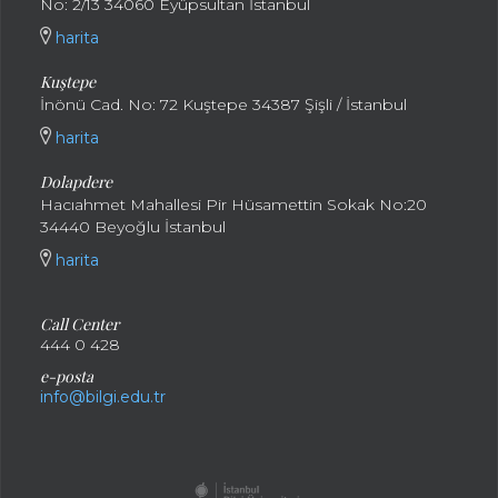
No: 2/13 34060 Eyüpsultan İstanbul
harita
Kuştepe
İnönü Cad. No: 72 Kuştepe 34387 Şişli / İstanbul
harita
Dolapdere
Hacıahmet Mahallesi Pir Hüsamettin Sokak No:20
34440 Beyoğlu İstanbul
harita
Call Center
444 0 428
e-posta
info@bilgi.edu.tr