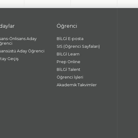
daylar
Öğrenci
isans-Önlisans Aday
BİLGİ E-posta
ğrenci
SIS (Öğrenci Sayfaları)
isansüstü Aday Öğrenci
BİLGİ Learn
atay Geçiş
Prep Online
BİLGİ Talent
Öğrenci İşleri
Akademik Takvimler