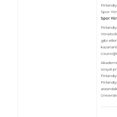
Finlandi
Spor Yöne
Spor Yön
Finlandiy
Yönetici
gibi etki
kazananla
Uzunoğlu
Akademik
sosyal p
Finlandiy
Finlandiy
arasında
Üniversit