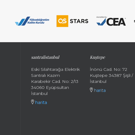
santralistanbul
Kuştepe
Eski Silahtarağa Elektrik
İnönü Cad. No: 72
Santralı Kazım
Kuştepe 34387 Şişli /
Karabekir Cad. No: 2/13
İstanbul
34060 Eyüpsultan
harita
İstanbul
harita