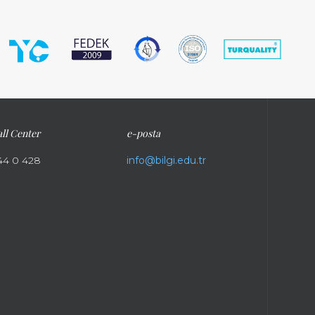
ll Center
e-posta
44 0 428
info@bilgi.edu.tr