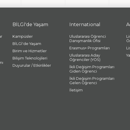
BİLGİ'de Yaşam
International
A
ar
Kampüsler
Uluslararası Öğrenci
L
Danışmanlık Ofisi
Ö
BİLGİ'de Yaşam
Erasmus+ Programları
L
Birim ve Hizmetler
Uluslararası Aday
Y
Bilişim Teknolojileri
Öğrenciler (YÖS)
mı
Duyurular / Etkinlikler
İkili Değişim Programları
Giden Öğrenci
İkili Değişim Programları
Gelen Öğrenci
İletişim