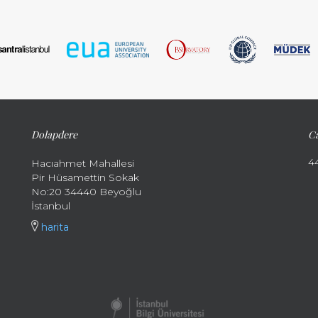
Dolapdere
Ca
4
Hacıahmet Mahallesi
Pir Hüsamettin Sokak
No:20 34440 Beyoğlu
İstanbul
harita