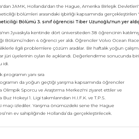
ya'dan JAMK, Hollanda'dan the Hague, Amerika Birleşik Devletleri'
ticiliği bölümleri arasındaki işbirliği kapsamında gerçekleştirilen
eticiliği Bölümü 3. sınıf öğrencisi
Tiber Uzunoğlu'nun yer aldığ
a'nın Jyvaskyla kentinde dört üniversiteden 38 öğrencinin katılım
liği Bölümü’nden 4 öğrenci yer aldı. Öğrenciler Volvo Ocean Race
nliklerle ilgili problemlere çözüm aradılar. Bir haftalık yoğun çal
r jüri üyelerinin oyları ile açıklandı. Değerlendirme sonucunda bi
 idi.
 programın yanı sıra
rogramın da yoğun geçtiği yarışma kapsamında öğrenciler
a Olimpik Sporcu ve Araştırma Merkezi'ni ziyaret ettiler ve
a Buz Hokeyi 1. Ligi takımlarından H.I.F.K. ve T.P.S.
ki maçı izlediler. Yarışma önümüzdeki sene the Hague
esi’nin ev sahipliğinde Hollanda’da gerçekleştirilecek.