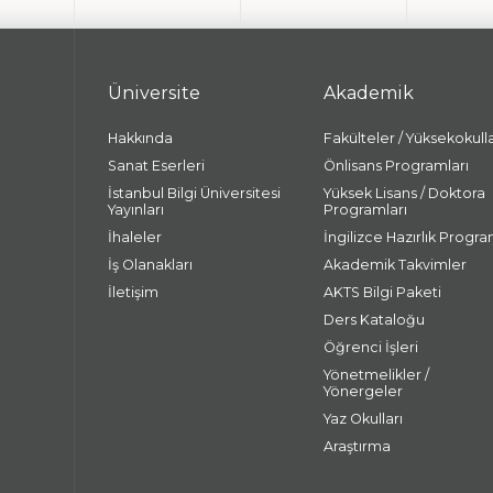
Üniversite
Akademik
Hakkında
Fakülteler / Yüksekokull
Sanat Eserleri
Önlisans Programları
İstanbul Bilgi Üniversitesi
Yüksek Lisans / Doktora
Yayınları
Programları
İhaleler
İngilizce Hazırlık Progra
İş Olanakları
Akademik Takvimler
İletişim
AKTS Bilgi Paketi
Ders Kataloğu
Öğrenci İşleri
Yönetmelikler /
Yönergeler
Yaz Okulları
Araştırma