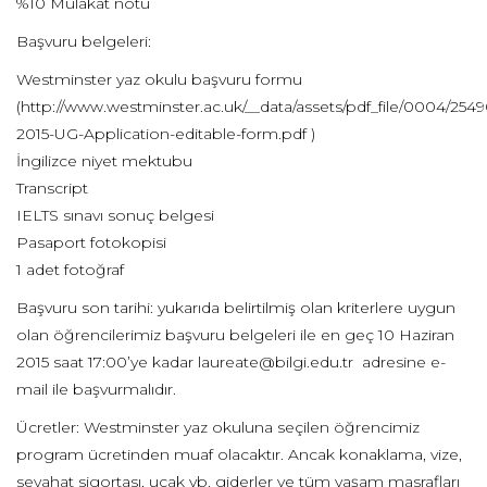
%10 Mülakat notu
Başvuru belgeleri:
Westminster yaz okulu başvuru formu
(http://www.westminster.ac.uk/__data/assets/pdf_file/0004/254
2015-UG-Application-editable-form.pdf )
İngilizce niyet mektubu
Transcript
IELTS sınavı sonuç belgesi
Pasaport fotokopisi
1 adet fotoğraf
Başvuru son tarihi: yukarıda belirtilmiş olan kriterlere uygun
olan öğrencilerimiz başvuru belgeleri ile en geç 10 Haziran
2015 saat 17:00’ye kadar laureate@bilgi.edu.tr adresine e-
mail ile başvurmalıdır.
Ücretler: Westminster yaz okuluna seçilen öğrencimiz
program ücretinden muaf olacaktır. Ancak konaklama, vize,
seyahat sigortası, uçak vb. giderler ve tüm yaşam masrafları