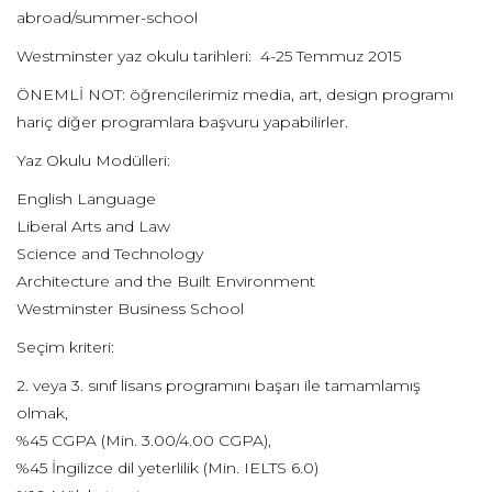
abroad/summer-school
Westminster yaz okulu tarihleri: 4-25 Temmuz 2015
ÖNEMLİ NOT: öğrencilerimiz media, art, design programı
hariç diğer programlara başvuru yapabilirler.
Yaz Okulu Modülleri:
English Language
Liberal Arts and Law
Science and Technology
Architecture and the Built Environment
Westminster Business School
Seçim kriteri:
2. veya 3. sınıf lisans programını başarı ile tamamlamış
olmak,
%45 CGPA (Min. 3.00/4.00 CGPA),
%45 İngilizce dil yeterlilik (Min. IELTS 6.0)