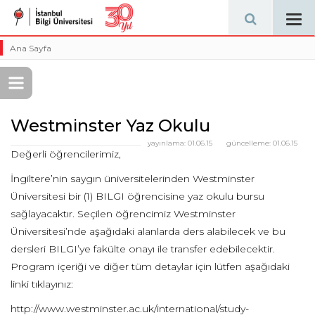
Tog
navi
Ana Sayfa
Westminster Yaz Okulu
yayınlama:
01.06.15
güncelleme:
01.06.15
Değerli öğrencilerimiz,
İngiltere’nin saygın üniversitelerinden Westminster
Üniversitesi bir (1) BILGI öğrencisine yaz okulu bursu
sağlayacaktır. Seçilen öğrencimiz Westminster
Üniversitesi’nde aşağıdaki alanlarda ders alabilecek ve bu
dersleri BILGI’ye fakülte onayı ile transfer edebilecektir.
Program içeriği ve diğer tüm detaylar için lütfen aşağıdaki
linki tıklayınız:
http://www.westminster.ac.uk/international/study-