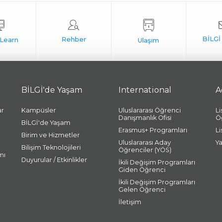
BİLGİ'de Yaşam
International
A
ar
Kampüsler
Uluslararası Öğrenci
L
Danışmanlık Ofisi
Ö
BİLGİ'de Yaşam
Erasmus+ Programları
L
Birim ve Hizmetler
Uluslararası Aday
Y
Bilişim Teknolojileri
Öğrenciler (YÖS)
mı
Duyurular / Etkinlikler
İkili Değişim Programları
Giden Öğrenci
İkili Değişim Programları
Gelen Öğrenci
İletişim