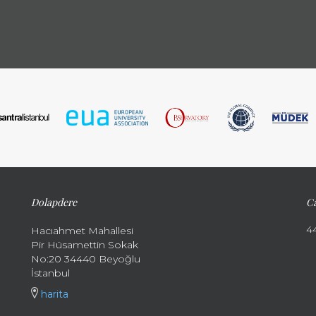
Dolapdere
Ca
4
Hacıahmet Mahallesi
Pir Hüsamettin Sokak
No:20 34440 Beyoğlu
İstanbul
harita