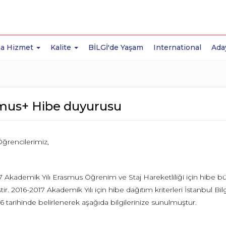
a Hizmet
Kalite
BİLGİ'de Yaşam
International
Ada
mus+ Hibe duyurusu
ğrencilerimiz,
 Akademik Yılı Erasmus Öğrenim ve Staj Hareketliliği için hibe büt
iştir. 2016-2017 Akademik Yılı için hibe dağıtım kriterleri İstanbul
6 tarihinde belirlenerek aşağıda bilgilerinize sunulmuştur.