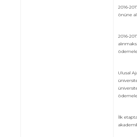
2016-201
önüne alı
2016-201
alınmaksı
ödemeleri
Ulusal Aj
üniversi
üniversit
ödemeler 
İlk etapt
akademik