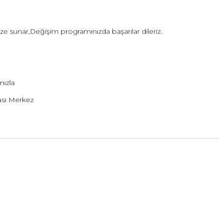
nize sunar,Değişim programınızda başarılar dileriz.
mızla
ası Merkez