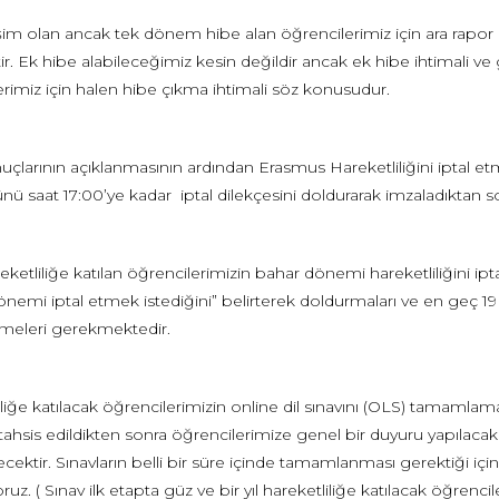
işim olan ancak tek dönem hibe alan öğrencilerimiz için ara rapor
ir. Ek hibe alabileceğimiz kesin değildir ancak ek hibe ihtimali v
rimiz için halen hibe çıkma ihtimali söz konusudur.
uçlarının açıklanmasının ardından Erasmus Hareketliliğini iptal e
ü saat 17:00’ye kadar iptal dilekçesini doldurarak imzaladıktan s
areketliliğe katılan öğrencilerimizin bahar dönemi hareketliliğini i
önemi iptal etmek istediğini” belirterek doldurmaları ve en geç 
tmeleri gerekmektedir.
liğe katılacak öğrencilerimizin online dil sınavını (OLS) tamamlama
ı tahsis edildikten sonra öğrencilerimize genel bir duyuru yapılacak v
cektir. Sınavların belli bir süre içinde tamamlanması gerektiği içi
oruz. ( Sınav ilk etapta güz ve bir yıl hareketliliğe katılacak öğre