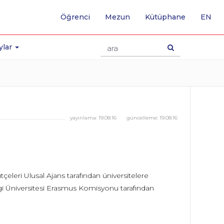
-
Öğrenci
Mezun
Kütüphane
EN
İNG
SA
GE
ylar
yayınlama:
19.08.16
güncelleme:
19.08.16
çeleri Ulusal Ajans tarafından üniversitelere
 Bilgi Üniversitesi Erasmus Komisyonu tarafından