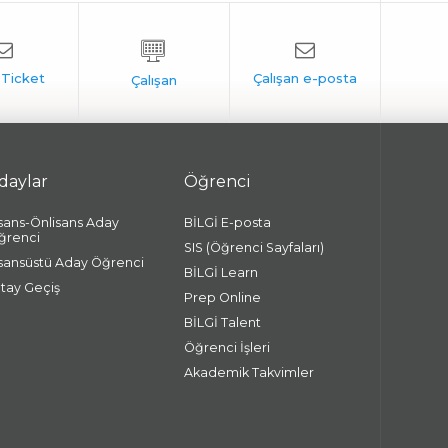
daylar
Öğrenci
isans-Önlisans Aday
BİLGİ E-posta
ğrenci
SIS (Öğrenci Sayfaları)
isansüstü Aday Öğrenci
BİLGİ Learn
atay Geçiş
Prep Online
BİLGİ Talent
Öğrenci İşleri
Akademik Takvimler