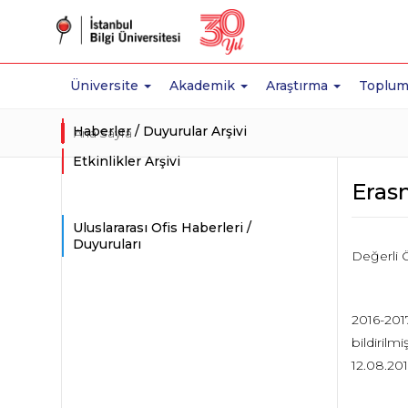
Üniversite
Akademik
Araştırma
Toplum
Haberler / Duyurular Arşivi
Ana Sayfa
Etkinlikler Arşivi
Eras
Uluslararası Ofis Haberleri /
Duyuruları
Değerli Ö
2016-2017
bildirilm
12.08.201