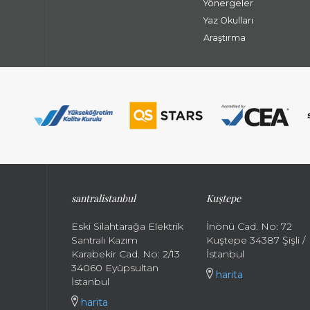
Yönergeler
Yaz Okulları
Araştırma
santralistanbul
Kuştepe
Eski Silahtarağa Elektrik
İnönü Cad. No: 72
Santralı Kazım
Kuştepe 34387 Şişli /
Karabekir Cad. No: 2/13
İstanbul
34060 Eyüpsultan
harita
İstanbul
harita