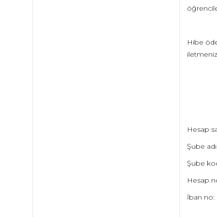
öğrencile
Hibe öde
iletmeni
Hesap sah
Şube adı
Şube ko
Hesap n
İban no: