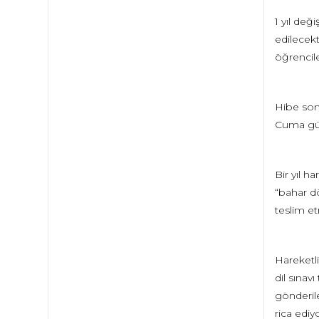
1 yıl değ
edilecekt
öğrencile
Hibe son
Cuma gün
Bir yıl h
“bahar d
teslim e
Hareketli
dil sınav
gönderile
rica ediy