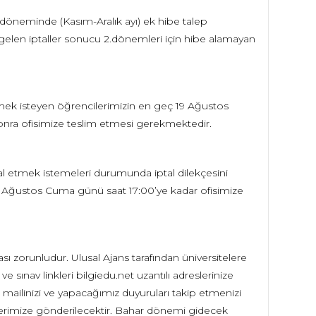
 döneminde (Kasım-Aralık ayı) ek hibe talep
e gelen iptaller sonucu 2.dönemleri için hibe alamayan
tmek isteyen öğrencilerimizin en geç 19 Ağustos
onra ofisimize teslim etmesi gerekmektedir.
ptal etmek istemeleri durumunda iptal dilekçesini
19 Ağustos Cuma günü saat 17:00’ye kadar ofisimize
sı zorunludur. Ulusal Ajans tarafından üniversitelere
e sınav linkleri bilgiedu.net uzantılı adreslerinize
n mailinizi ve yapacağımız duyuruları takip etmenizi
ncilerimize gönderilecektir. Bahar dönemi gidecek