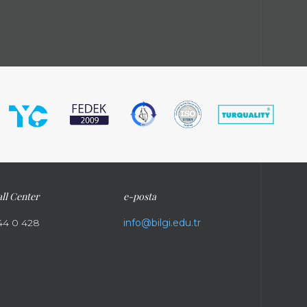
ll Center
e-posta
44 0 428
info@bilgi.edu.tr