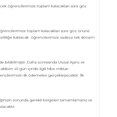
cek öğrencilerimize toplam kalacakları süre göz
.
öğrencilerimize toplam kalacakları süre göz önüne
hareketliliğe katılacak öğrencilerimize sadece tek dönem
e bildirilmiştir. Daha sonrasında Ulusal Ajans ve
iben 45 gün içinde ilgili hibe miktarı
encilerimizin ilk ödemeleri gerçekleşecektir. İlk
liliğinizin sonunda gerekli belgeleri tamamlamanız ve
lacaktır.