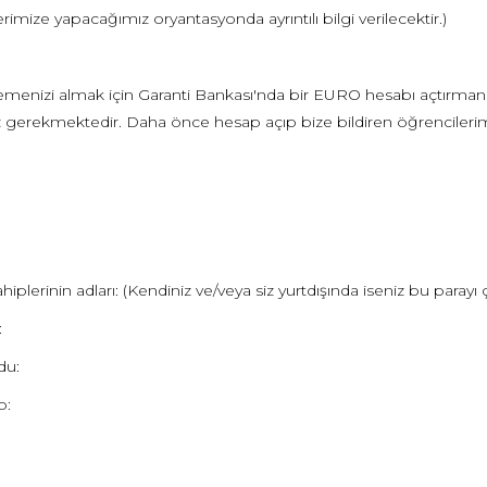
rimize yapacağımız oryantasyonda ayrıntılı bilgi verilecektir.)
menizi almak için Garanti Bankası'nda bir EURO hesabı açtırmanız 
z gerekmektedir. Daha önce hesap açıp bize bildiren öğrencilerimi
iplerinin adları: (Kendiniz ve/veya siz yurtdışında iseniz bu parayı
:
du:
o: