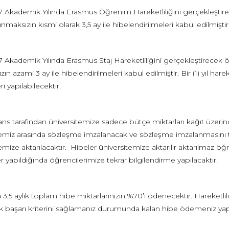
7 Akademik Yılında Erasmus Öğrenim Hareketliliğini gerçekleştire
nmaksızın kısmi olarak 3,5 ay ile hibelendirilmeleri kabul edilmiştir
7 Akademik Yılında Erasmus Staj Hareketliliğini gerçekleştirecek 
zın azami 3 ay ile hibelendirilmeleri kabul edilmiştir. Bir (1) yıl 
 yapılabilecektir.
ans tarafından üniversitemize sadece bütçe miktarları kağıt üzerind
temiz arasında sözleşme imzalanacak ve sözleşme imzalanmasını tak
emize aktarılacaktır. Hibeler üniversitemize aktarılır aktarılmaz öğr
yapıldığında öğrencilerimize tekrar bilgilendirme yapılacaktır.
a 3,5 aylık toplam hibe miktarlarınızın %70’i ödenecektir. Hareket
 başarı kriterini sağlamanız durumunda kalan hibe ödemeniz yapı