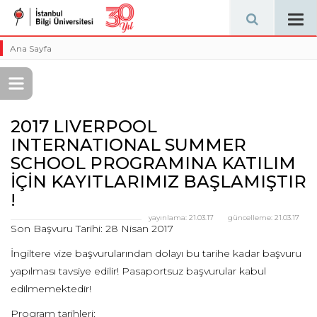
Tog
navi
Ana Sayfa
2017 LIVERPOOL
INTERNATIONAL SUMMER
SCHOOL PROGRAMINA KATILIM
İÇİN KAYITLARIMIZ BAŞLAMIŞTIR
!
yayınlama:
21.03.17
güncelleme:
21.03.17
Son Başvuru Tarihi: 28 Nisan 2017
İngiltere vize başvurularından dolayı bu tarihe kadar başvuru
yapılması tavsiye edilir! Pasaportsuz başvurular kabul
edilmemektedir!
Program tarihleri: