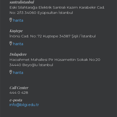
santralistanbul
Eski Silahtarağa Elektrik Santralı Kazım Karabekir Cad.
No: 2/13 34060 Eyüpsultan İstanbul
harita
Kuştepe
İnönü Cad. No: 72 Kuştepe 34387 Şişli / İstanbul
harita
Dolapdere
Hacıahmet Mahallesi Pir Hüsamettin Sokak No:20
34440 Beyoğlu İstanbul
harita
Call Center
444 0 428
e-posta
info@bilgi.edu.tr