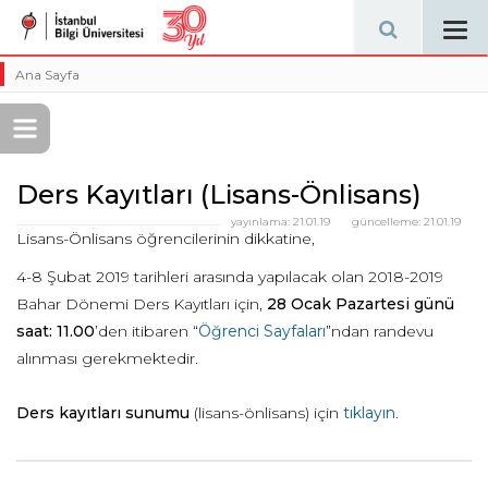
Tog
navi
Ana Sayfa
Ders Kayıtları (Lisans-Önlisans)
yayınlama:
21.01.19
güncelleme:
21.01.19
Lisans-Önlisans öğrencilerinin dikkatine,
4-8 Şubat 2019 tarihleri arasında yapılacak olan 2018-2019
Bahar Dönemi Ders Kayıtları için,
28 Ocak Pazartesi günü
saat: 11.00
’den itibaren “
Öğrenci Sayfaları
”ndan randevu
alınması gerekmektedir.
Ders kayıtları sunumu
(lisans-önlisans) için
tıklayın
.