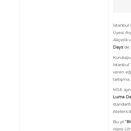
İstanbul
Üyesi
Avş
Akçelik
v
Days
’de 
Kuruluşun
İstanbul 
veren eği
tartışma
MSE aynı
Luma Da
standartl
Ateliers’
Bu yıl
“Bi
Hans Ulr