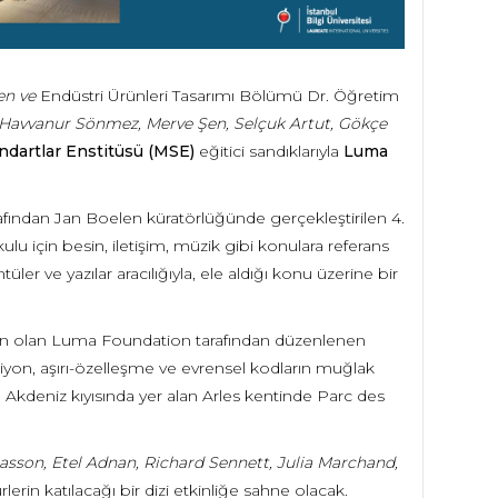
en ve
Endüstri Ürünleri Tasarımı Bölümü Dr. Öğretim
r, Havvanur Sönmez, Merve Şen, Selçuk Artut, Gökçe
ndartlar Enstitüsü (MSE)
eğitici sandıklarıyla
Luma
rafından Jan Boelen küratörlüğünde gerçekleştirilen 4.
u için besin, iletişim, müzik gibi konulara referans
tüler ve yazılar aracılığıyla, ele aldığı konu üzerine bir
den olan Luma Foundation tarafından düzenlenen
siyon, aşırı-özelleşme ve evrensel kodların muğlak
n Akdeniz kıyısında yer alan Arles kentinde Parc des
iasson, Etel Adnan, Richard Sennett, Julia Marchand,
lerin katılacağı bir dizi etkinliğe sahne olacak.