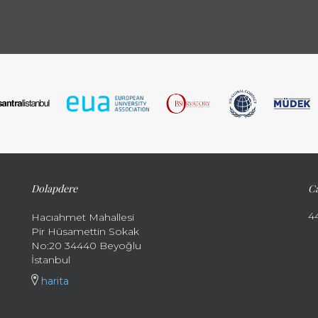
Dolapdere
Ca
4
Hacıahmet Mahallesi
Pir Hüsamettin Sokak
No:20 34440 Beyoğlu
İstanbul
harita