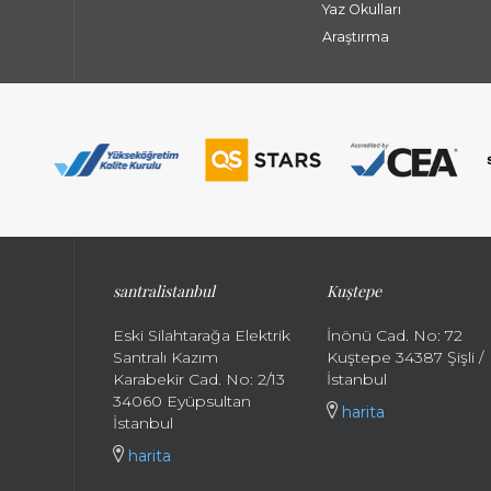
Yaz Okulları
Araştırma
santralistanbul
Kuştepe
Eski Silahtarağa Elektrik
İnönü Cad. No: 72
Santralı Kazım
Kuştepe 34387 Şişli /
Karabekir Cad. No: 2/13
İstanbul
34060 Eyüpsultan
harita
İstanbul
harita