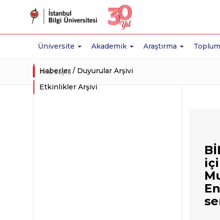
Üniversite
Akademik
Araştırma
Toplum
Haberler / Duyurular Arşivi
Ana Sayfa
Etkinlikler Arşivi
Bİ
iç
Mu
En
se