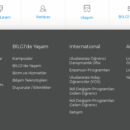
BİLGİ'de Yaşam
International
A
ar
Kampüsler
Uluslararası Öğrenci
L
Danışmanlık Ofisi
Ö
BİLGİ'de Yaşam
Erasmus+ Programları
L
Birim ve Hizmetler
Uluslararası Aday
Y
Bilişim Teknolojileri
Öğrenciler (YÖS)
mı
Duyurular / Etkinlikler
İkili Değişim Programları
Giden Öğrenci
İkili Değişim Programları
Gelen Öğrenci
İletişim