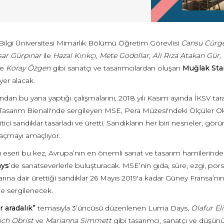
 Bilgi Üniversitesi Mimarlık Bölümü Öğretim Görevlisi
Cansu Cürg
ar Gürpınar
ile
Hazal Kırıkçı, Mete Godollar, Ali Rıza Atakan Gü
e
Koray Özgen
gibi sanatçı ve tasarımcılardan oluşan
Muğlak Sta
yer alacak.
dan bu yana yaptığı çalışmalarını, 2018 yılı Kasım ayında İKSV ta
Tasarım Bienali'nde sergileyen MSE, Pera Müzesi'ndeki Ölçüler Okul
tici sandıklar tasarladı ve üretti. Sandıkların her biri nesneler, görün
 açmayı amaçlıyor.
 eseri bu kez, Avrupa’nın en önemli sanat ve tasarım hamilerin
ys
’de sanatseverlerle buluşturacak. MSE’nin gıda, süre, ezgi, por
arına dair ürettiği sandıklar 26 Mayıs 2019'a kadar Güney Fransa’nı
de sergilenecek.
r aradalık”
temasıyla 3’üncüsü düzenlenen Luma Days,
Olafur El
ich Obrist
ve
Marianna Simmett
gibi tasarımcı, sanatçı ve düşünür