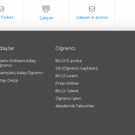
daylar
Öğrenci
isans-Önlisans Aday
BİLGİ E-posta
ğrenci
SIS (Öğrenci Sayfaları)
isansüstü Aday Öğrenci
BİLGİ Learn
atay Geçiş
Prep Online
BİLGİ Talent
Öğrenci İşleri
Akademik Takvimler