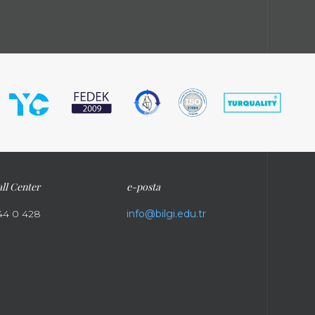
ll Center
e-posta
44 0 428
info@bilgi.edu.tr