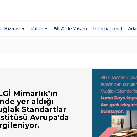
a Hizmet
Kalite
BİLGİ'de Yaşam
International
Ada
LGİ Mimarlık’ın
inde yer aldığı
ğlak Standartlar
stitüsü Avrupa'da
rgileniyor.