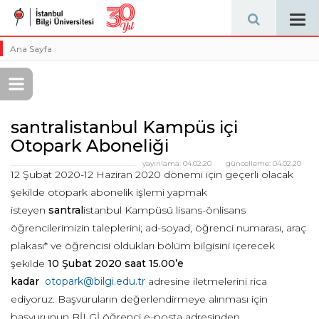
Tog
navi
Ana Sayfa
santralistanbul Kampüs içi
Otopark Aboneliği
yayınlama:
04.02.20
güncelleme:
04.02.20
12 Şubat 2020-12 Haziran 2020 dönemi için geçerli olacak
şekilde otopark abonelik işlemi yapmak
isteyen
santral
istanbul Kampüsü lisans-önlisans
öğrencilerimizin taleplerini; ad-soyad, öğrenci numarası, araç
plakası* ve öğrencisi oldukları bölüm bilgisini içerecek
şekilde
10 Şubat 2020 saat 15.00’e
kadar
otopark@bilgi.edu.tr
adresine iletmelerini rica
ediyoruz. Başvuruların değerlendirmeye alınması için
başvurunun BİLGİ öğrenci e-posta adresinden