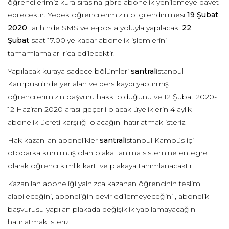
öğrencilerimiz kura sırasına göre abonelik yenilemeye davet
edilecektir. Yedek öğrencilerimizin bilgilendirilmesi
19 Şubat
2020
tarihinde SMS ve e-posta yoluyla yapılacak;
22
Şubat
saat 17.00’ye kadar abonelik işlemlerini
tamamlamaları rica edilecektir.
Yapılacak kuraya sadece bölümleri
santral
istanbul
Kampüsü’nde yer alan ve ders kaydı yaptırmış
öğrencilerimizin başvuru hakkı olduğunu ve 12 Şubat 2020-
12 Haziran 2020 arası geçerli olacak üyeliklerin 4 aylık
abonelik ücreti karşılığı olacağını hatırlatmak isteriz.
Hak kazanılan abonelikler
santral
istanbul Kampüs içi
otoparka kurulmuş olan plaka tanıma sistemine entegre
olarak öğrenci kimlik kartı ve plakaya tanımlanacaktır.
Kazanılan aboneliği yalnızca kazanan öğrencinin teslim
alabileceğini, aboneliğin devir edilemeyeceğini , abonelik
başvurusu yapılan plakada değişiklik yapılamayacağını
hatırlatmak isteriz.