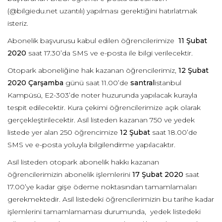
(@bilgiedu.net uzantılı) yapılması gerektiğini hatırlatmak
isteriz.
Abonelik başvurusu kabul edilen öğrencilerimize
11 Şubat
2020
saat 17.30’da SMS ve e-posta ile bilgi verilecektir.
Otopark aboneliğine hak kazanan öğrencilerimiz,
12 Şubat
2020 Çarşamba
günü saat 11.00’de
santral
istanbul
Kampüsü, E2-303’de noter huzurunda yapılacak kurayla
tespit edilecektir. Kura çekimi öğrencilerimize açık olarak
gerçekleştirilecektir. Asil listeden kazanan 750 ve yedek
listede yer alan 250 öğrencimize
12 Şubat
saat 18.00’de
SMS ve e-posta yoluyla bilgilendirme yapılacaktır.
Asil listeden otopark abonelik hakkı kazanan
öğrencilerimizin abonelik işlemlerini
17 Şubat 2020
saat
17.00’ye kadar gişe ödeme noktasından tamamlamaları
gerekmektedir. Asil listedeki öğrencilerimizin bu tarihe kadar
işlemlerini tamamlamaması durumunda, yedek listedeki