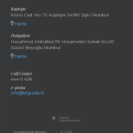
Kuştepe
İnönü Cad. No: 72 Kuştepe 34387 Şişli / İstanbul
harita
Dolapdere
Hacıahmet Mahallesi Pir Hüsamettin Sokak No:20
34440 Beyoğlu İstanbul
harita
Call Center
444 0 428
e-posta
info@bilgi.edu.tr
Erişilebilirlik Beyanı
© 2026