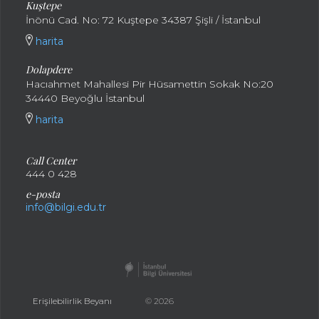
Kuştepe
İnönü Cad. No: 72 Kuştepe 34387 Şişli / İstanbul
harita
Dolapdere
Hacıahmet Mahallesi Pir Hüsamettin Sokak No:20
34440 Beyoğlu İstanbul
harita
Call Center
444 0 428
e-posta
info@bilgi.edu.tr
Erişilebilirlik Beyanı
© 2026