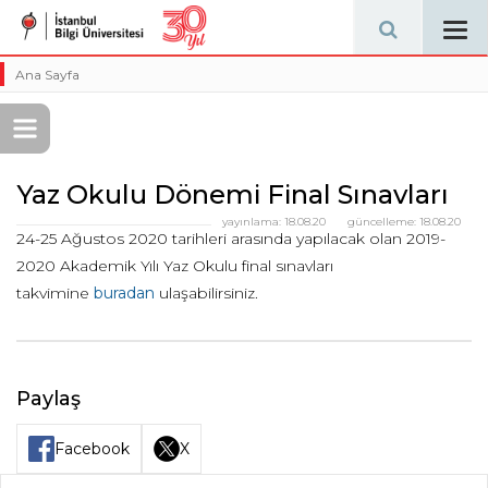
Tog
navi
Ana Sayfa
Yaz Okulu Dönemi Final Sınavları
yayınlama:
18.08.20
güncelleme:
18.08.20
24-25 Ağustos 2020 tarihleri arasında yapılacak olan 2019-
2020 Akademik Yılı Yaz Okulu final sınavları
takvimine
buradan
ulaşabilirsiniz.
Paylaş
Facebook
X