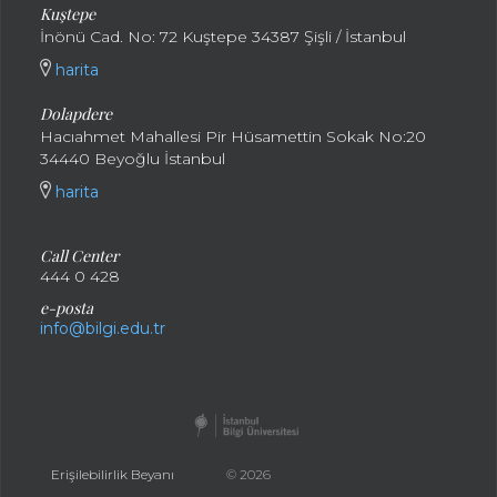
Kuştepe
İnönü Cad. No: 72 Kuştepe 34387 Şişli / İstanbul
harita
Dolapdere
Hacıahmet Mahallesi Pir Hüsamettin Sokak No:20
34440 Beyoğlu İstanbul
harita
Call Center
444 0 428
e-posta
info@bilgi.edu.tr
Erişilebilirlik Beyanı
© 2026