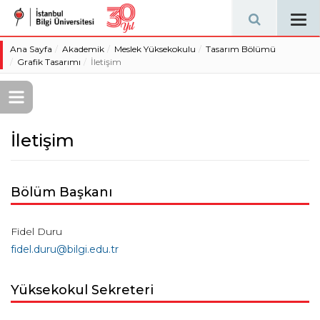
Tog
navi
Ana Sayfa
Akademik
Meslek Yüksekokulu
Tasarım Bölümü
Grafik Tasarımı
İletişim
İletişim
Bölüm Başkanı
Fidel Duru
fidel.duru@bilgi.edu.tr
Yüksekokul Sekreteri