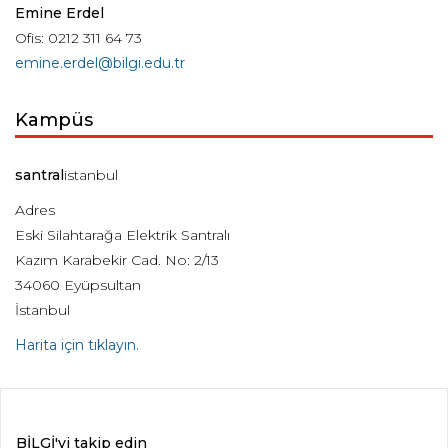
Emine Erdel
Ofis: 0212 311 64 73
emine.erdel@bilgi.edu.tr
Kampüs
santral
istanbul
Adres
Eski Silahtarağa Elektrik Santralı
Kazım Karabekir Cad. No: 2/13
34060 Eyüpsultan
İstanbul
Harita için tıklayın.
BİLGİ'yi takip edin