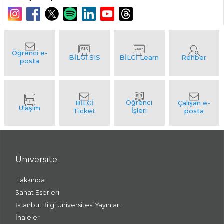
Üniversite
Hakkında
Sanat Eserleri
İstanbul Bilgi Üniversitesi Yayınları
İhaleler