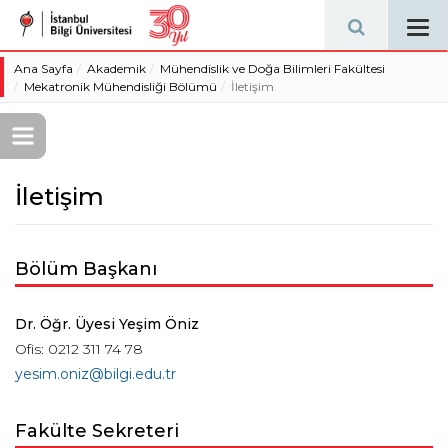
Tog
navi
Ana Sayfa
Akademik
Mühendislik ve Doğa Bilimleri Fakültesi
Mekatronik Mühendisliği Bölümü
İletişim
İletişim
Bölüm Başkanı
Dr. Öğr. Üyesi Yeşim Öniz
Ofis: 0212 311 74 78
yesim.oniz@bilgi.edu.tr
Fakülte Sekreteri