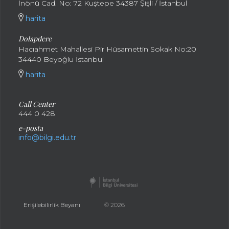
İnönü Cad. No: 72 Kuştepe 34387 Şişli / İstanbul
harita
Dolapdere
Hacıahmet Mahallesi Pir Hüsamettin Sokak No:20
34440 Beyoğlu İstanbul
harita
Call Center
444 0 428
e-posta
info@bilgi.edu.tr
Erişilebilirlik Beyanı
© 2026