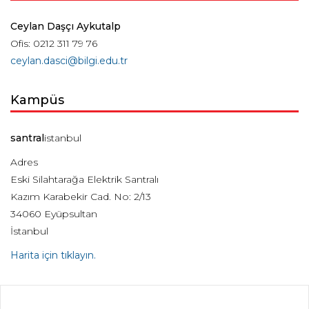
Ceylan Daşçı Aykutalp
Ofis: 0212 311 79 76
ceylan.dasci@bilgi.edu.tr
Kampüs
santral
istanbul
Adres
Eski Silahtarağa Elektrik Santralı
Kazım Karabekir Cad. No: 2/13
34060 Eyüpsultan
İstanbul
Harita için tıklayın.