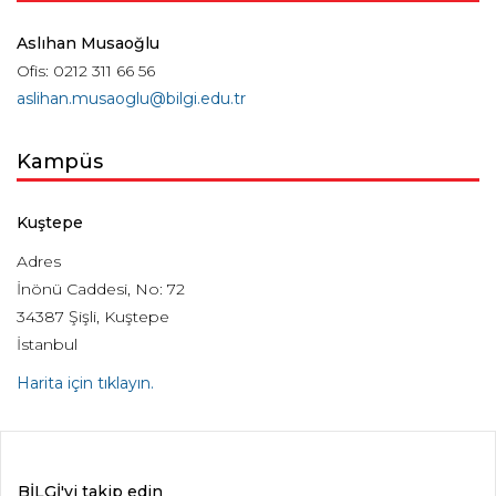
Aslıhan Musaoğlu
Ofis: 0212 311 66 56
aslihan.musaoglu@bilgi.edu.tr
Kampüs
Kuştepe
Adres
İnönü Caddesi, No: 72
34387 Şişli, Kuştepe
İstanbul
Harita için tıklayın.
BİLGİ'yi takip edin