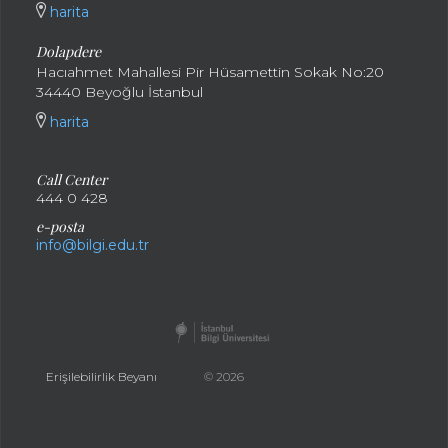
harita
Dolapdere
Hacıahmet Mahallesi Pir Hüsamettin Sokak No:20
34440 Beyoğlu İstanbul
harita
Call Center
444 0 428
e-posta
info@bilgi.edu.tr
Erişilebilirlik Beyanı
© 2026