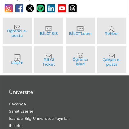
Üniversite
Hakkında
Sanat Eserleri
İstanbul Bilgi Üniversitesi Yayınları
İhaleler