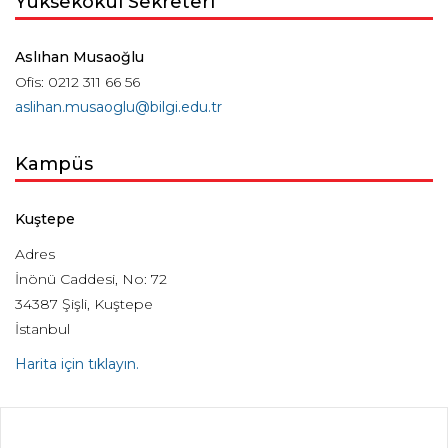
Yüksekokul Sekreteri
Aslıhan Musaoğlu
Ofis: 0212 311 66 56
aslihan.musaoglu@bilgi.edu.tr
Kampüs
Kuştepe
Adres
İnönü Caddesi, No: 72
34387 Şişli, Kuştepe
İstanbul
Harita için tıklayın.