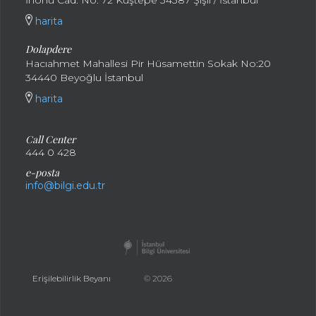
İnönü Cad. No: 72 Kuştepe 34387 Şişli / İstanbul
harita
Dolapdere
Hacıahmet Mahallesi Pir Hüsamettin Sokak No:20
34440 Beyoğlu İstanbul
harita
Call Center
444 0 428
e-posta
info@bilgi.edu.tr
Erişilebilirlik Beyanı
© 2026