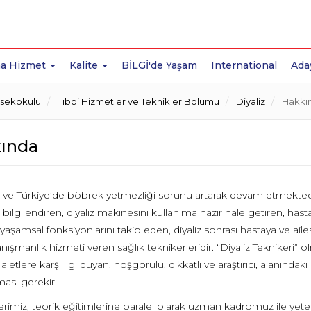
a Hizmet
Kalite
BİLGİ'de Yaşam
International
Ada
ksekokulu
Tıbbi Hizmetler ve Teknikler Bölümü
Diyaliz
Hakkı
ında
e Türkiye’de böbrek yetmezliği sorunu artarak devam etmektedir. “D
bilgilendiren, diyaliz makinesini kullanıma hazır hale getiren, hast
yaşamsal fonksiyonlarını takip eden, diyaliz sonrası hastaya ve ai
nışmanlık hizmeti veren sağlık teknikerleridir. “Diyaliz Teknikeri” o
letlere karşı ilgi duyan, hoşgörülü, dikkatli ve araştırıcı, alanındak
lması gerekir.
rimiz, teorik eğitimlerine paralel olarak uzman kadromuz ile yeter