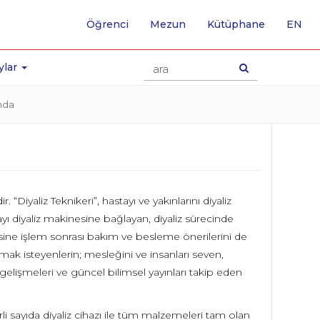
-
Öğrenci
Mezun
Kütüphane
EN
İNG
SA
GE
ylar
nda
iyaliz Teknikeri”, hastayı ve yakınlarını diyaliz
ayı diyaliz makinesine bağlayan, diyaliz sürecinde
lesine işlem sonrası bakım ve besleme önerilerini de
lmak isteyenlerin; mesleğini ve insanları seven,
i gelişmeleri ve güncel bilimsel yayınları takip eden
li sayıda diyaliz cihazı ile tüm malzemeleri tam olan