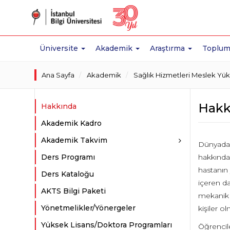
Üniversite
Akademik
Araştırma
Toplum
Ana Sayfa
Akademik
Sağlık Hizmetleri Meslek Yü
Hakk
Hakkında
Akademik Kadro
Akademik Takvim
Dünyada v
Ders Programı
hakkında 
hastanın 
Ders Kataloğu
içeren da
AKTS Bilgi Paketi
mekanik a
Yönetmelikler/Yönergeler
kişiler o
Yüksek Lisans/Doktora Programları
Öğrencile