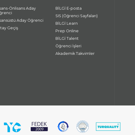
isans-Önlisans Aday
BİLGİ E-posta
ğrenci
SIS (Öğrenci Sayfaları)
isansüstü Aday Öğrenci
BİLGİ Learn
atay Geçiş
Prep Online
BİLGİ Talent
Öğrenci İşleri
Akademik Takvimler