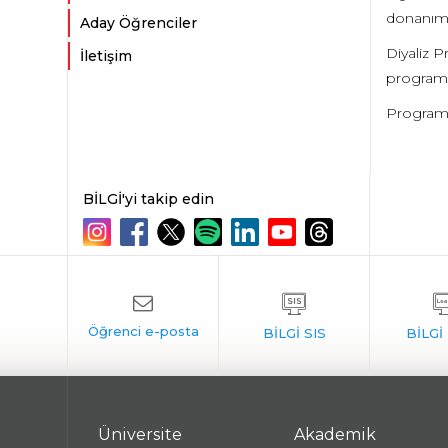
donanımlı
Aday Öğrenciler
Diyaliz P
İletişim
programla
Programın
BİLGİ'yi takip edin
Üniversite
Akademik