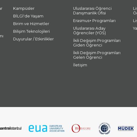
ar
Kampüsler
Uluslararası Öğrenci
L
Danışmanlık Ofisi
Ö
BİLGİ'de Yaşam
Erasmus+ Programları
L
Birim ve Hizmetler
Uluslararası Aday
Y
Bilişim Teknolojileri
Öğrenciler (YÖS)
mı
Duyurular / Etkinlikler
İkili Değişim Programları
Giden Öğrenci
İkili Değişim Programları
Gelen Öğrenci
İletişim