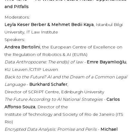
and Pitfalls
Moderators:
Leyla Keser Berber & Mehmet Bedii Kaya
, Istanbul Bilgi
University, IT Law Institute
Speakers:
Andrea Bertolini
, the European Centre of Excellence on
the Regulation of Robotics & AI (EURA)
Data Anthropocene: The end(s) of law -
Emre Bayamlıoğlu
,
KU Leuven /CITIP Leuven
Back to the Future? AI and the Dream of a Common Legal
Language
-
Burkhard Schafer
,
Director of SCRIPT Centre, Edinburgh University
The Future According to AI National Strategies -
Carlos
Affonso Souza
, Director of the
Institute of Technology and Society of Rio de Janeiro (ITS
Rio)
Encrypted Data Analysis: Promise and Perils
-
Michael