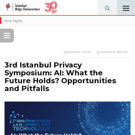
Tog
navi
Ana Sayfa
yayınlama:
11.11.20
güncelleme:
30.11.20
3rd Istanbul Privacy
Symposium: AI: What the
Future Holds? Opportunities
and Pitfalls