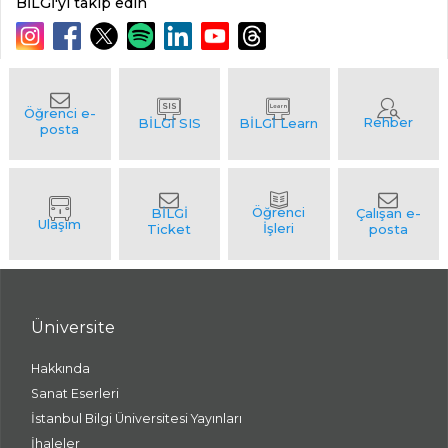
BİLGİ'yi takip edin
Üniversite
Hakkında
Sanat Eserleri
İstanbul Bilgi Üniversitesi Yayınları
İhaleler