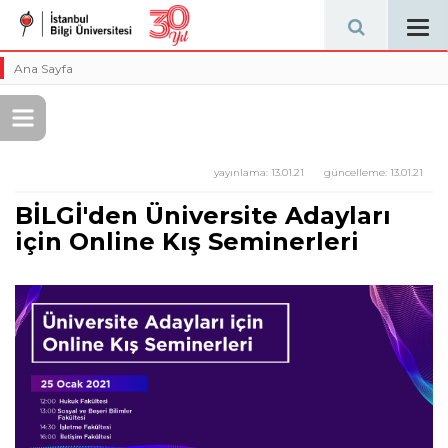
Tog
navi
Ana Sayfa
yayınlama:
13.01.21
güncelleme:
13.01.21
BİLGİ'den Üniversite Adayları
için Online Kış Seminerleri