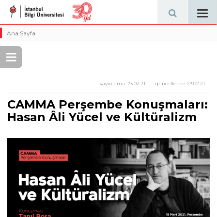
Tog
navi
Ana Sayfa
yayınlama:
23.02.21
güncelleme:
23.02.21
CAMMA Perşembe Konuşmaları:
Hasan Âli Yücel ve Kültüralizm