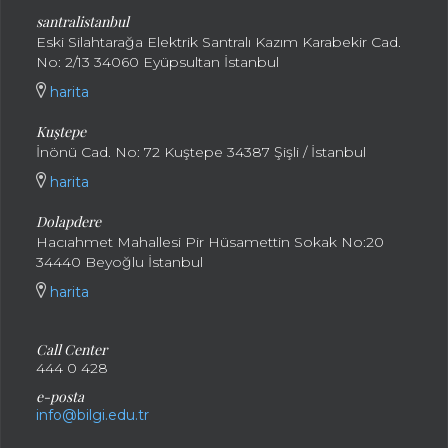
santralistanbul
Eski Silahtarağa Elektrik Santralı Kazım Karabekir Cad.
No: 2/13 34060 Eyüpsultan İstanbul
harita
Kuştepe
İnönü Cad. No: 72 Kuştepe 34387 Şişli / İstanbul
harita
Dolapdere
Hacıahmet Mahallesi Pir Hüsamettin Sokak No:20
34440 Beyoğlu İstanbul
harita
Call Center
444 0 428
e-posta
info@bilgi.edu.tr