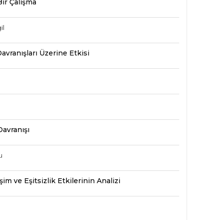
Bir Çalışma
il
vranışları Üzerine Etkisi
avranışı
u
şim ve Eşitsizlik Etkilerinin Analizi