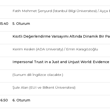
Fatih Mehmet Şenyurd (İstanbul Bilgi Üniversitesi) / Ayça Eb
15.40
5. Oturum
Kısıtlı Değerlendirme Varsayımı Altında Dinamik Bir P
Kerim Keskin (ADA University) / Emin Karagözoğlu
Impersonal Trust in a Just and Unjust World: Evidence
(Sunum dili İngilizce olacaktır.)
Şule Alan (EUI ve Bilkent Üniversitesi)
16.50
6. Oturum