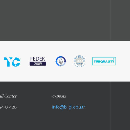
ll Center
e-posta
44 0 428
info@bilgi.edu.tr