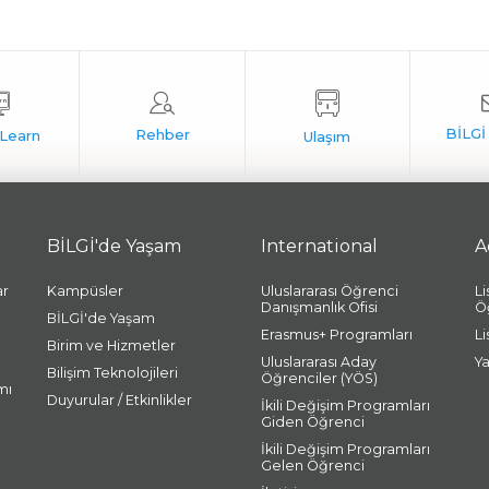
BİLGİ'de Yaşam
International
A
ar
Kampüsler
Uluslararası Öğrenci
L
Danışmanlık Ofisi
Ö
BİLGİ'de Yaşam
Erasmus+ Programları
L
Birim ve Hizmetler
Uluslararası Aday
Y
Bilişim Teknolojileri
Öğrenciler (YÖS)
mı
Duyurular / Etkinlikler
İkili Değişim Programları
Giden Öğrenci
İkili Değişim Programları
Gelen Öğrenci