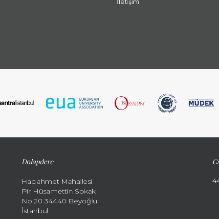
İletişim
Dolapdere
Ca
4
Hacıahmet Mahallesi
Pir Hüsamettin Sokak
No:20 34440 Beyoğlu
İstanbul