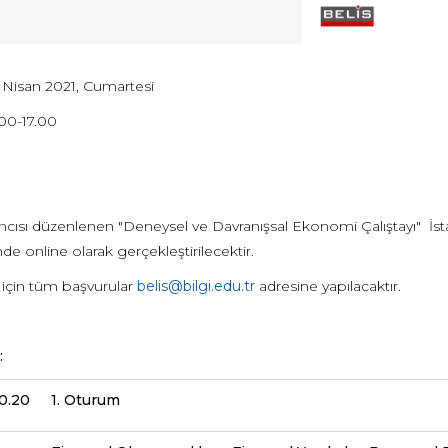
0 Nisan 2021, Cumartesi
.00-17.00
tıncısı düzenlenen "Deneysel ve Davranışsal Ekonomi Çalıştayı" İ
nde online olarak gerçekleştirilecektir.
 için tüm başvurular
belis@bilgi.edu.tr
adresine yapılacaktır.
:
10.20
1. Oturum