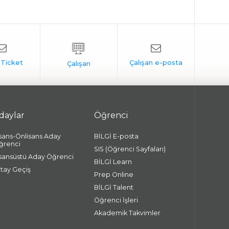
daylar
Öğrenci
isans-Önlisans Aday
BİLGİ E-posta
ğrenci
SIS (Öğrenci Sayfaları)
isansüstü Aday Öğrenci
BİLGİ Learn
atay Geçiş
Prep Online
BİLGİ Talent
Öğrenci İşleri
Akademik Takvimler