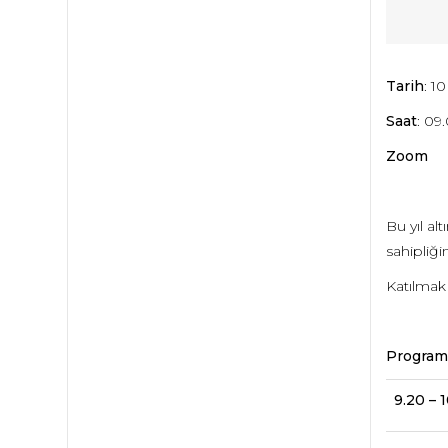
Tarih
: 1
Saat
: 09
Zoom
Bu yıl al
sahipliği
Katılmak
Program
9.20 – 