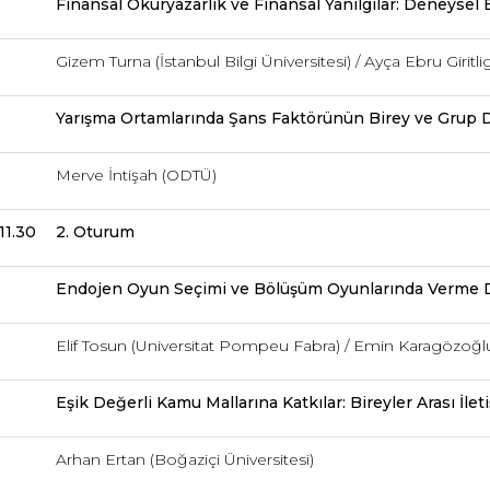
Finansal Okuryazarlık ve Finansal Yanılgılar: Deneysel 
Gizem Turna (İstanbul Bilgi Üniversitesi) / Ayça Ebru Giritlig
Yarışma Ortamlarında Şans Faktörünün Birey ve Grup Da
Merve İntişah (ODTÜ)
11.30
2. Oturum
Endojen Oyun Seçimi ve Bölüşüm Oyunlarında Verme D
Elif Tosun (Universitat Pompeu Fabra) / Emin Karagözoğl
Eşik Değerli Kamu Mallarına Katkılar: Bireyler Arası İleti
Arhan Ertan (Boğaziçi Üniversitesi)