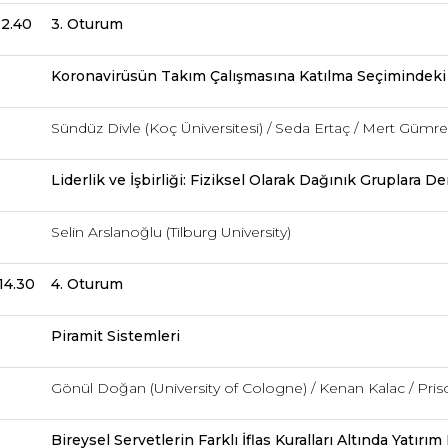
12.40
3. Oturum
Koronavirüsün Takım Çalışmasına Katılma Seçimindeki
Sündüz Divle (Koç Üniversitesi) / Seda Ertaç / Mert Gümr
Liderlik ve İşbirliği: Fiziksel Olarak Dağınık Gruplara D
Selin Arslanoğlu (Tilburg University)
 14.30
4. Oturum
Piramit Sistemleri
Gönül Doğan (University of Cologne) / Kenan Kalac / Prisc
Bireysel Servetlerin Farklı İflas Kuralları Altında Yatırı