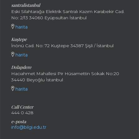
santralistanbul
Eski Silahtarağa Elektrik Santralı Kazım Karabekir Cad.
No: 2/13 34060 Eyüpsultan İstanbul
harita
Kuştepe
İnönü Cad. No: 72 Kuştepe 34387 Şişli / İstanbul
harita
Dolapdere
Hacıahmet Mahallesi Pir Hüsamettin Sokak No:20
34440 Beyoğlu İstanbul
harita
Call Center
444 0 428
e-posta
info@bilgi.edu.tr