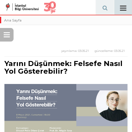
Tog
navi
Ana Sayfa
yayınlama:
03.05.21
güncelleme:
03.05.21
Yarını Düşünmek: Felsefe Nasıl
Yol Gösterebilir?