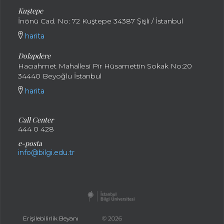
Kuştepe
İnönü Cad. No: 72 Kuştepe 34387 Şişli / İstanbul
harita
Dolapdere
Hacıahmet Mahallesi Pir Hüsamettin Sokak No:20
34440 Beyoğlu İstanbul
harita
Call Center
444 0 428
e-posta
info@bilgi.edu.tr
Erişilebilirlik Beyanı
© 2026