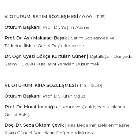
V. OTURUM: SATIM SÖZLEŞMESİ
(10:00 – 11:15)
Oturum Başkanı:
Prof. Dr. Yeşim Atamer
Prof. Dr. Aslı Makaracı Başak |
Satım Sözleşmesi ve
Türlerine İlişkin Genel Değerlendirme
Dr. Öğr. Üyesi Gökçe Kurtulan Güner |
Dijitalleşen Dünyada
Satım Hukuku Kurallarını Yeniden Düşünmek
VI. OTURUM: KİRA SÖZLEŞMESİ
(11:15 – 12:30)
Oturum Başkanı:
Prof. Dr. Tufan Öğüz
P
rof. Dr. Murat İnceoğlu |
Konut ve Çatılı İş Yeri Kiralarına
Genel Bakış
Doç. Dr. Seda Öktem Çevik |
Kira Bedelinin Belirlenmesine
İlişkin Güncel Sorunların Değerlendirilmesi