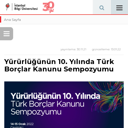
Tog
navi
Ana Sayfa
yayınlama:
30.11.21
güncelleme:
13.01.22
Yürürlüğünün 10. Yılında Türk
Borçlar Kanunu Sempozyumu