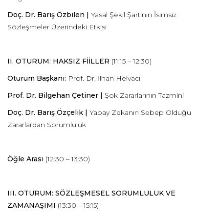
Doç. Dr. Barış Özbilen |
Yasal Şekil Şartının İsimsiz
Sözleşmeler Üzerindeki Etkisi
II. OTURUM: HAKSIZ FİİLLER
(11:15 – 12:30)
Oturum Başkanı:
Prof. Dr. İlhan Helvacı
Prof. Dr. Bilgehan Çetiner |
Şok Zararlarının Tazmini
Doç. Dr. Barış Özçelik |
Yapay Zekanın Sebep Olduğu
Zararlardan Sorumluluk
Öğle Arası
(12:30 – 13:30)
III. OTURUM: SÖZLEŞMESEL SORUMLULUK VE
ZAMANAŞIMI
(13:30 – 15:15)