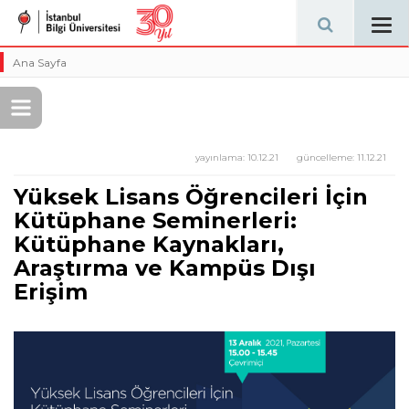
Tog
navi
Ana Sayfa
yayınlama:
10.12.21
güncelleme:
11.12.21
Yüksek Lisans Öğrencileri İçin
Kütüphane Seminerleri:
Kütüphane Kaynakları,
Araştırma ve Kampüs Dışı
Erişim