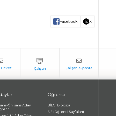
Facebook
X
daylar
Öğrenci
isans-Önlisans Aday
BİLGİ E-posta
ğrenci
SIS (Öğrenci Sayfaları)
isansüstü Aday Öğrenci