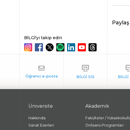
Paylaş
BİLGİ'yi takip edin
Üniversite
Akademik
Hakkında
Fakülteler / Yüksekokull
Sanat Eserleri
Önlisans Programları