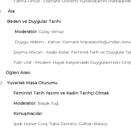
ncel - Osmanlı Dönemi Yunanistan'ını Haritalandırmak: 
1.45
Ara
3.15
Beden ve Duygular Tarihi
Moderatör:
Gülay Yılmaz
ıldırım - Kahve: Osmanlı İmparatorluğu'ndan Avrupa'ya
facan - Asabi Kızlar: Feminist Tarih ve Duygular Tarihi 
ral - Modern Hayat Karşısındaki Duygularımızın Cinsiye
.15
Öğlen Arası
6.00
Yuvarlak Masa Oturumu
Feminist Tarih Yazımı ve Kadın Tarihçi Olmak
Moderatör:
Başak Tuğ
Konuşmacılar:
üner Cora, Tuba Demirci, Gülhan Balsoy