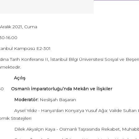
Aralık 2021, Cuma
30-16.00
stanbul Kampüsü E2-301
ına Tarih Konferansı II, İstanbul Bilgi Üniversitesi Sosyal ve Beşer
mektedir.
.30
Açılış
1.30
Osmanlı İmparatorluğu’nda Mekân ve İlişkiler
Moderatör:
Neslişah Başaran
ldız - Hanya'dan Konya'ya Yusuf Ağa: Valide Sultan Kethüda
mik Stratejileri
kyalçın Kaya - Osmanlı Taşrasında Rekabet, Muhabbet ve İli