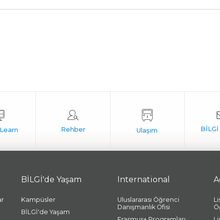
BİLGİ'de Yaşam
International
A
ar
Kampüsler
Uluslararası Öğrenci
L
Danışmanlık Ofisi
Ö
BİLGİ'de Yaşam
Erasmus+ Programları
L