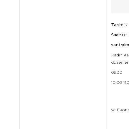
Tarih:
17 
Saat:
09.
santral
i
Kadın Kad
düzenlen
09
10.00-1
Aysel Yı
ve Ekono
Dilek A