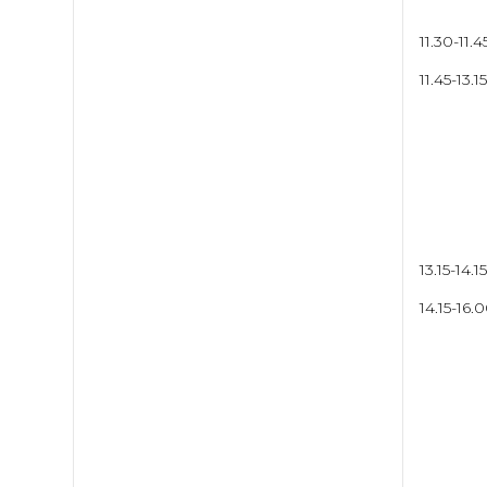
Fatma Ö
11.30-1
11.45-1
Duygu Y
Şeyma A
Tülin U
13.15-14
14.15-1
İpek H