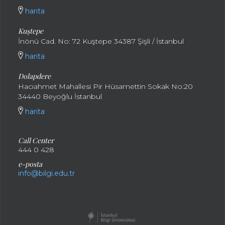
harita
Kuştepe
İnönü Cad. No: 72 Kuştepe 34387 Şişli / İstanbul
harita
Dolapdere
Hacıahmet Mahallesi Pir Hüsamettin Sokak No:20
34440 Beyoğlu İstanbul
harita
Call Center
444 0 428
e-posta
info@bilgi.edu.tr